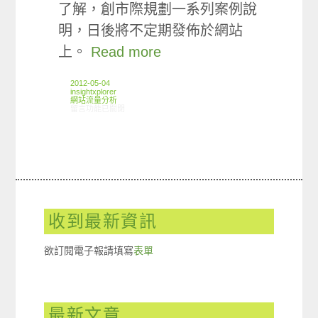
了解，創市際規劃一系列案例說
明，日後將不定期發佈於網站
上。
Read more
2012-05-04
insightxplorer
網站流量分析
在〈ARO觀察:財經新聞類別網站重度使用者網站造訪傾向分析〉中
留言功能已關閉
收到最新資訊
欲訂閱電子報請填寫
表單
最新文章