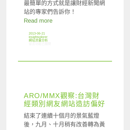
最簡單的方式就是讓財經新聞網
站的專家們告訴你！
Read more
2013-06-21
insightxplorer
網站流量分析
在〈ARO/MMX觀察:財經新聞類別使用情形〉中
留言功能已關閉
ARO/MMX觀察:台灣財
經類別網友網站造訪偏好
結束了連續十個月的景氣藍燈
後，九月、十月稍有改善轉為黃