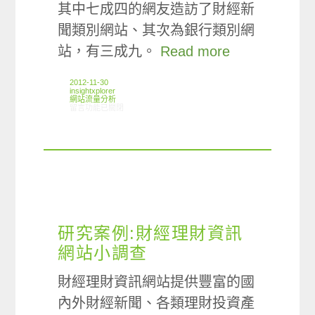
其中七成四的網友造訪了財經新
聞類別網站、其次為銀行類別網
站，有三成九。
Read more
2012-11-30
insightxplorer
網站流量分析
在〈ARO/MMX觀察:台灣財經類別網友網站造訪偏好〉中
留言功能已關閉
研究案例:財經理財資訊
網站小調查
財經理財資訊網站提供豐富的國
內外財經新聞、各類理財投資產