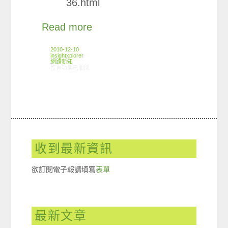
36.html
Read more
2010-12-10
insightxplorer
網路新知
在〈12/2-12/8 網路新聞〉中
留言功能已關閉
收到最新資訊
欲訂閱電子報請填寫
表單
最新文章