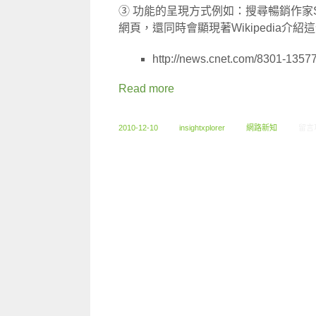
③ 功能的呈現方式例如：搜尋暢銷作家St
網頁，還同時會顯現著Wikipedia介
http://news.cnet.com/8301-1357
Read more
在〈1
2010-12-10
insightxplorer
網路新知
留言