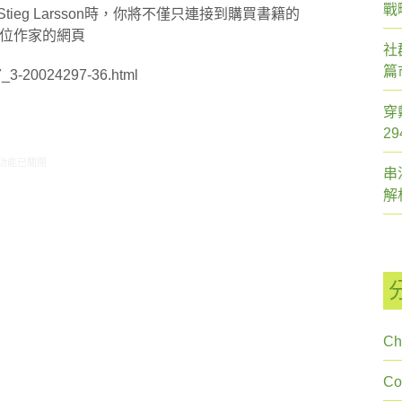
戰
ieg Larsson時，你將不僅只連接到購買書籍的
紹這位作家的網頁
社
篇
7_3-20024297-36.html
穿
2
2/2-12/8 網路新聞〉中
功能已關閉
串
解
Ch
C