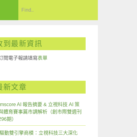
收到最新資訊
訂閱電子報請填寫
表單
最新文章
mscore AI 報告摘要 & 立視科技 AI 策
與體育賽事篇市調解析（創市際雙週刊
296期）
I 驅動雙引擎商模：立視科技三大深化