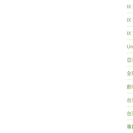
I
I
I
Un
亞
全
創
台
台
專