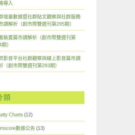
略導入
群增量數據暨社群貼文觀察與社群服務
市調解析（創市際雙週刊第295期）
戴裝置篇市調解析（創市際雙週刊第
94期）
流影音平台社群觀察與線上影音篇市調
析（創市際雙週刊第293期）
分類
atty Charts
(12)
omscore數據公告
(13)