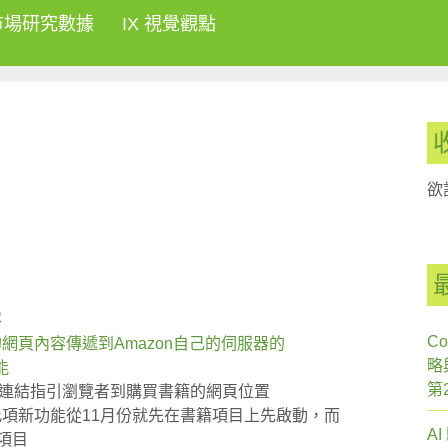
市場研究數據
IX 視覺觀點
欲
容
Co
dia的網頁內容傳遞到Amazon自己的伺服器的
略
功能
第
容但加上連結指引瀏覽者到購買書籍的網頁位置
g表示，此項新功能從11月份就先在書籍項目上先啟動，而
A
項目