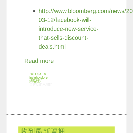
http://www.bloomberg.com/news/20
03-12/facebook-will-
introduce-new-service-
that-sells-discount-
deals.html
Read more
2011-03-18
insightxplorer
網路新知
在〈03/10-03/16網路新聞〉中
留言功能已關閉
收到最新資訊