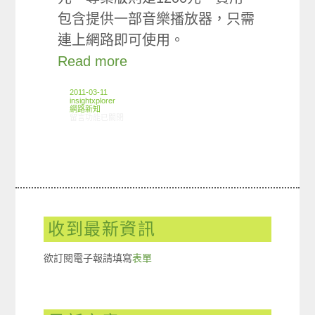
包含提供一部音樂播放器，只需
連上網路即可使用。
Read more
2011-03-11
insightxplorer
網路新知
在〈03/03-03/09網路新聞〉中
留言功能已關閉
收到最新資訊
欲訂閱電子報請填寫
表單