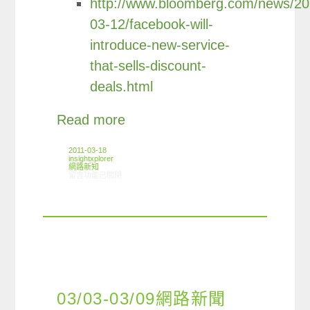
http://www.bloomberg.com/news/20
03-12/facebook-will-
introduce-new-service-
that-sells-discount-
deals.html
Read more
2011-03-18
insightxplorer
網路新知
在〈03/10-03/16網路新聞〉中
留言功能已關閉
03/03-03/09網路新聞