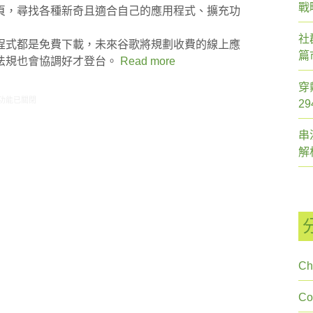
戰
頁，尋找各種新奇且適合自己的應用程式、擴充功
社
程式都是免費下載，未來谷歌將規劃收費的線上應
篇
法規也會協調好才登台。
Read more
穿
2/16-02/22網路新聞〉中
功能已關閉
2
串
解
Ch
C