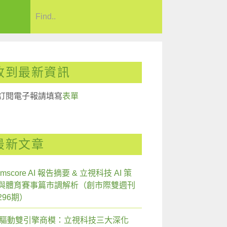
收到最新資訊
訂閱電子報請填寫
表單
最新文章
mscore AI 報告摘要 & 立視科技 AI 策
與體育賽事篇市調解析（創市際雙週刊
296期）
I 驅動雙引擎商模：立視科技三大深化