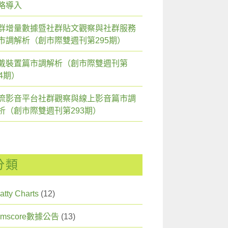
略導入
群增量數據暨社群貼文觀察與社群服務
市調解析（創市際雙週刊第295期）
戴裝置篇市調解析（創市際雙週刊第
94期）
流影音平台社群觀察與線上影音篇市調
析（創市際雙週刊第293期）
分類
atty Charts
(12)
omscore數據公告
(13)