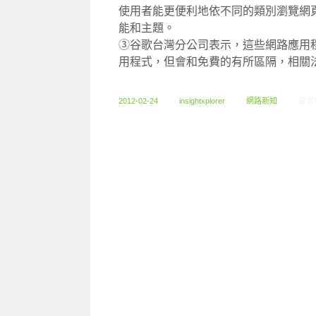
使用者能更便利地依不同的類別瀏覽網
能和主題。
③谷歌台灣分公司表示，這些網路應用
用程式，但會和免費的有所區隔，相關
在〈0
2012-02-24
insightxplorer
網路新知
留言