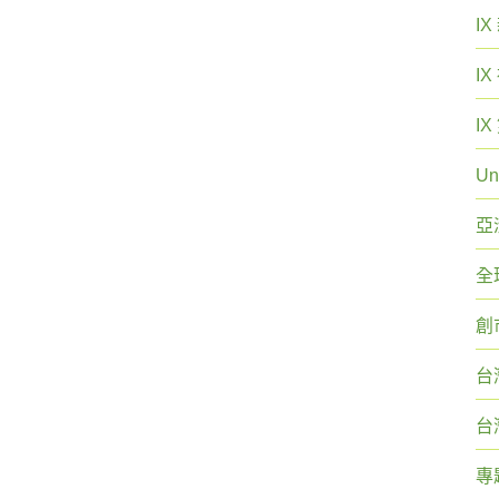
I
I
I
Un
亞
全
創
台
台
專