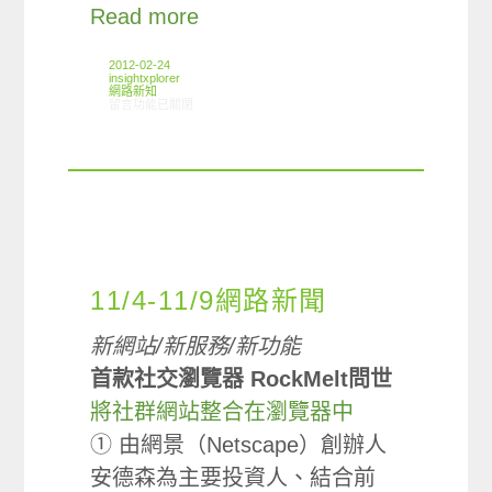
Read more
2012-02-24
insightxplorer
網路新知
在〈02/16-02/22網路新聞〉中
留言功能已關閉
11/4-11/9網路新聞
新網站/新服務/新功能
首款社交瀏覽器 RockMelt問世
將社群網站整合在瀏覽器中
① 由網景（Netscape）創辦人
安德森為主要投資人、結合前