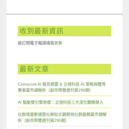
收到最新資訊
欲訂閱電子報請填寫
表單
最新文章
Comscore AI 報告摘要 & 立視科技 AI 策略與體育
賽事篇市調解析（創市際雙週刊第296期）
AI 驅動雙引擎商模：立視科技三大深化戰略導入
社群增量數據暨社群貼文觀察與社群服務篇市調解
析（創市際雙週刊第295期）