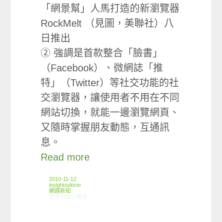
「網景幫」人馬打造的新瀏覽器
RockMelt （見圖，美聯社）八
日推出
② 強調是首款整合「臉書」
（Facebook）、微網誌「推
特」（Twitter）等社交功能的社
交瀏覽器，讓使用者不用在不同
網站切換，就能一邊瀏覽網頁、
又隨時掌握朋友動態，互通訊
息。
Read more
2010-11-12
insightxplorer
網路新知
在〈11/4-11/9網路新聞〉中
留言功能已關閉