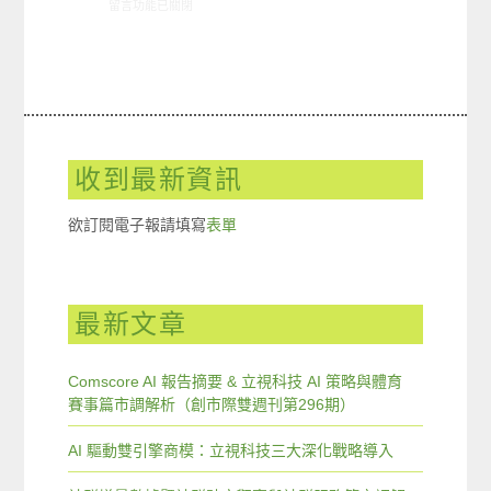
在〈07/19-07/25網路新聞〉中
留言功能已關閉
收到最新資訊
欲訂閱電子報請填寫
表單
最新文章
Comscore AI 報告摘要 & 立視科技 AI 策略與體育
賽事篇市調解析（創市際雙週刊第296期）
AI 驅動雙引擎商模：立視科技三大深化戰略導入