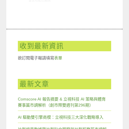
在〈創市際雙週刊第五十三期 20151130〉中
留言功能已關閉
收到最新資訊
欲訂閱電子報請填寫
表單
最新文章
Comscore AI 報告摘要 & 立視科技 AI 策略與體育
賽事篇市調解析（創市際雙週刊第296期）
AI 驅動雙引擎商模：立視科技三大深化戰略導入