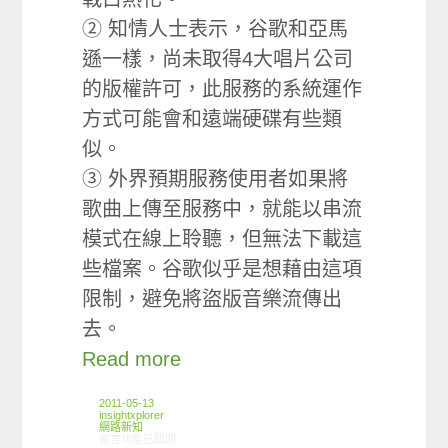
② 知情人士表示，谷歌和亞馬
遜一樣，尚未取得4大唱片公司
的版權許可，此服務的系統運作
方式可能會和遠端硬碟有些類
似。
③ 外界預期服務使用者如果將
歌曲上傳至服務中，就能以串流
模式在線上聆聽，但無法下載這
些檔案。谷歌似乎是想藉由這項
限制，避免將盜版音樂流傳出
去。
Read more
2011-05-13
insightxplorer
網路新知
在〈05/05-05/11網路新聞〉中
留言功能已關閉