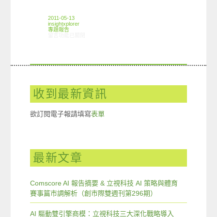
2011-05-13
insightxplorer
專題報告
在〈創市際音樂下載篇〉中
留言功能已關閉
收到最新資訊
欲訂閱電子報請填寫
表單
最新文章
Comscore AI 報告摘要 & 立視科技 AI 策略與體育
賽事篇市調解析（創市際雙週刊第296期）
AI 驅動雙引擎商模：立視科技三大深化戰略導入