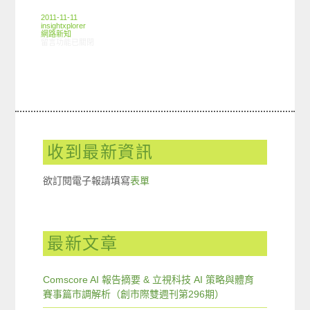
2011-11-11
insightxplorer
網路新知
在〈11/03-11/09網路新聞〉中
留言功能已關閉
收到最新資訊
欲訂閱電子報請填寫
表單
最新文章
Comscore AI 報告摘要 & 立視科技 AI 策略與體育
賽事篇市調解析（創市際雙週刊第296期）