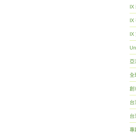
I
I
I
Un
亞
全
創
台
台
專