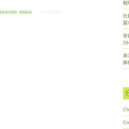
戰
在〈2012.11 創市際月刊報告書〉中
整合研究報告
,
網路新知
留言功能已關閉
社
篇
穿
2
串
解
Ch
C