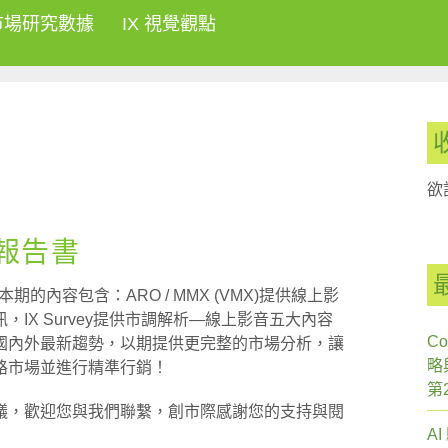
市場研究數據
IX 視覺觀點
欲
刊報告書
期的內容包含：ARO / MMX (VMX)提供線上影
IX Survey提供市調解析—線上影音五大內容
Co
國內外最新趨勢，以期提供更完整的市場分析，讓
略
路市場並進行精準行銷！
第
議，歡迎您與我們聯繫，創市際感謝您的支持與閱
A