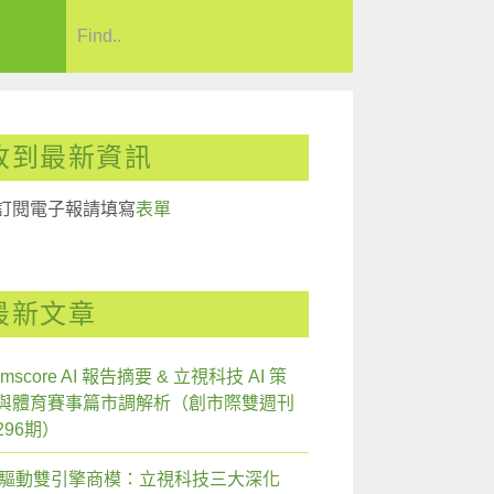
收到最新資訊
訂閱電子報請填寫
表單
最新文章
mscore AI 報告摘要 & 立視科技 AI 策
與體育賽事篇市調解析（創市際雙週刊
296期）
I 驅動雙引擎商模：立視科技三大深化