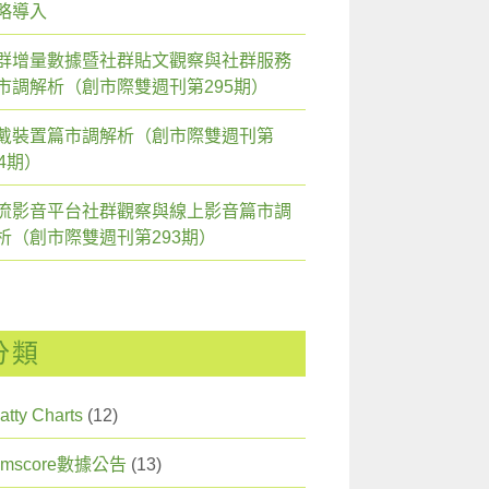
略導入
群增量數據暨社群貼文觀察與社群服務
市調解析（創市際雙週刊第295期）
戴裝置篇市調解析（創市際雙週刊第
94期）
流影音平台社群觀察與線上影音篇市調
析（創市際雙週刊第293期）
分類
atty Charts
(12)
omscore數據公告
(13)