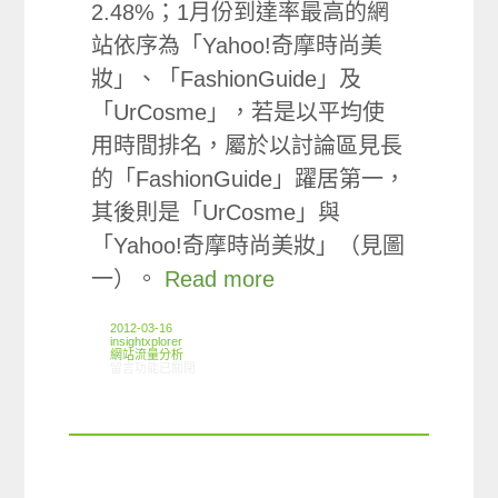
2.48%；1月份到達率最高的網
站依序為「Yahoo!奇摩時尚美
妝」、「FashionGuide」及
「UrCosme」，若是以平均使
用時間排名，屬於以討論區見長
的「FashionGuide」躍居第一，
其後則是「UrCosme」與
「Yahoo!奇摩時尚美妝」（見圖
一）。
Read more
2012-03-16
insightxplorer
網站流量分析
在〈ARO觀察:美容時尚類別網路廣告曝光狀況〉中
留言功能已關閉