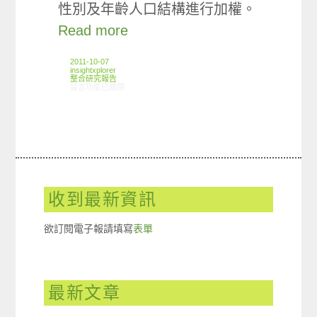
性別及年齡人口結構進行加權。
Read more
2011-10-07
insightxplorer
整合研究報告
在〈研究案例:平價服飾連鎖店小調查〉中
留言功能已關閉
收到最新資訊
欲訂閱電子報請填寫
表單
最新文章