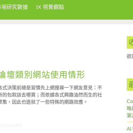
市場研究數據
IX 視覺觀點
欲
社群論壇類別網站使用情形
各式決策前總是習慣先上網搜尋一下網友意見：不
新的包款該去哪買；而依據各式興趣油然而生的社
Co
聚集，因此也造就了一些特殊的網路效應。
略
第
在〈ARO/MMX觀察:社群論壇類別網站使用情形〉中
留言功能已關閉
A