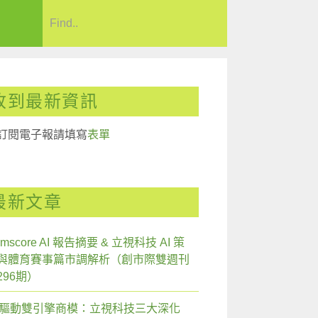
收到最新資訊
訂閱電子報請填寫
表單
最新文章
mscore AI 報告摘要 & 立視科技 AI 策
與體育賽事篇市調解析（創市際雙週刊
296期）
I 驅動雙引擎商模：立視科技三大深化