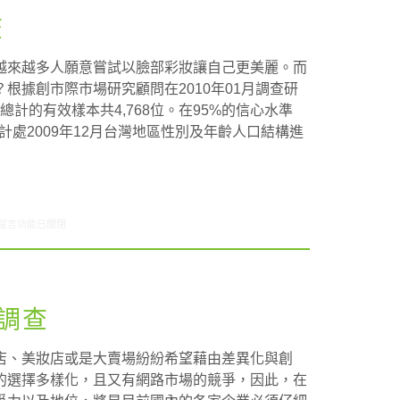
查
越來越多人願意嘗試以臉部彩妝讓自己更美麗。而
根據創市際市場研究顧問在2010年01月調查研
，總計的有效樣本共4,768位。在95%的信心水準
主計處2009年12月台灣地區性別及年齡人口結構進
在〈研究案例: 彩妝小調查〉中
留言功能已關閉
調查
店、美妝店或是大賣場紛紛希望藉由差異化與創
的選擇多樣化，且又有網路市場的競爭，因此，在