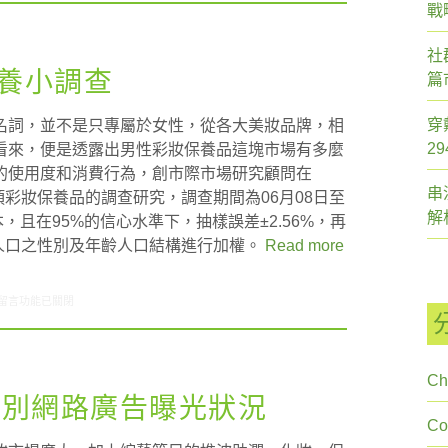
戰
社
保養小調查
篇
穿
名詞，並不是只專屬於女性，從各大美妝品牌，相
2
看來，便是透露出男性彩妝保養品這塊市場有多麼
的使用度和消費行為，創市際市場研究顧問在
串
項彩妝保養品的調查研究，調查期間為06月08日至
解
本，且在95%的信心水準下，抽樣誤差±2.56%，再
區人口之性別及年齡人口結構進行加權。
Read more
在〈研究案例:男性彩妝保養小調查〉中
留言功能已關閉
Ch
類別網路廣告曝光狀況
C