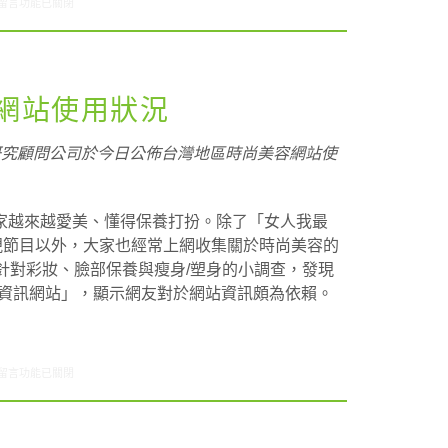
在〈ARO觀察: 時尚美容網站使用狀況〉中
留言功能已關閉
容網站使用狀況
研究顧問公司於今日公佈台灣地區時尚美容網站使
家越來越愛美、懂得保養打扮。除了「女人我最
的電視節目以外，大家也經常上網收集關於時尚美容的
1月執行針對彩妝、臉部保養與瘦身/塑身的小調查，發現
美容資訊網站」，顯示網友對於網站資訊頗為依賴。
在〈ARO觀察：時尚美容網站使用狀況〉中
留言功能已關閉