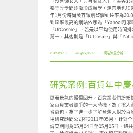
「沒有懶女人，只有醜女人」，美容彩
養等等學問逐漸形成顯學，連帶地也喚起
年1月份時尚美容類別整體到達率為30.8
到達率最高的網站依序為「Yahoo!奇摩時尚
「UrCosme」，若是以平均使用時間排名
第一，其後則是「UrCosme」與「Ya
2012-03-16
insightxplorer
網站流量分析
研究案例:百貨年中慶
隨著景氣的慢慢回升，百貨業者們紛紛
家百貨業者競爭的一大時機，為了搶人
省荷包。為了進一步了解台灣人對於百
場研究顧問公司在2011年05月，針
調查期間為05月04日至05月05日，總