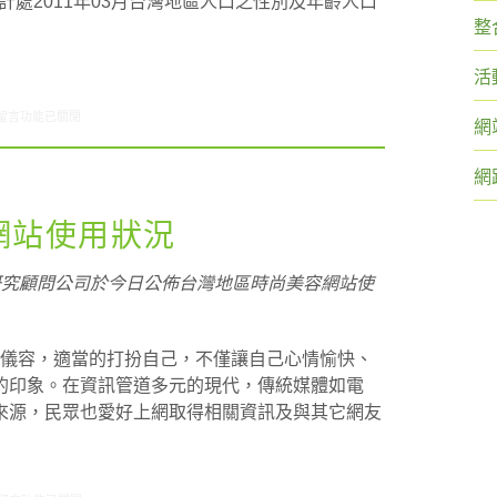
主計處2011年03月台灣地區人口之性別及年齡人口
整
活
在〈研究案例:百貨年中慶小調查〉中
留言功能已關閉
網
網
容網站使用狀況
研究顧問公司於今日公佈台灣地區時尚美容網站使
觀儀容，適當的打扮自己，不僅讓自己心情愉快、
的印象。在資訊管道多元的現代，傳統媒體如電
來源，民眾也愛好上網取得相關資訊及與其它網友