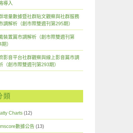
略導入
群增量數據暨社群貼文觀察與社群服務
市調解析（創市際雙週刊第295期）
戴裝置篇市調解析（創市際雙週刊第
94期）
流影音平台社群觀察與線上影音篇市調
析（創市際雙週刊第293期）
分類
atty Charts
(12)
omscore數據公告
(13)