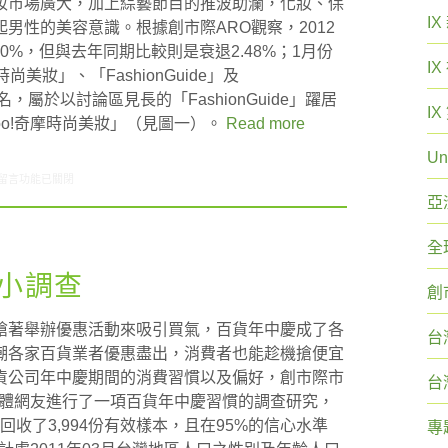
妝市場廣大，加上綜藝節目的推波助瀾，化妝、保
I
男性的美容意識。根據創市際ARO觀察，2012
0%，但與去年同期比較則是衰退2.48%；1月份
I
美妝」、「FashionGuide」及
，屬於以討論區見長的「FashionGuide」躍居
I
hoo!奇摩時尚美妝」（見圖一）。
Read more
Un
在〈ARO觀察:美容時尚類別網路廣告曝光狀況〉中
留言功能已關閉
亞
全
小調查
創
搶著舉辦優惠活動來吸引買氣，百貨年中慶成了各
台
潮各家百貨業者優惠盡出，消費者也能趁機搶便宜
貨公司年中慶期間的消費習慣以及偏好，創市際市
台
對全體網友進行了一項百貨年中慶習慣的調查研究，
共回收了3,994份有效樣本，且在95%的信心水準
專