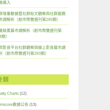
略導入
群增量數據暨社群貼文觀察與社群服務
市調解析（創市際雙週刊第295期）
戴裝置篇市調解析（創市際雙週刊第
94期）
流影音平台社群觀察與線上影音篇市調
析（創市際雙週刊第293期）
分類
atty Charts
(12)
omscore數據公告
(13)