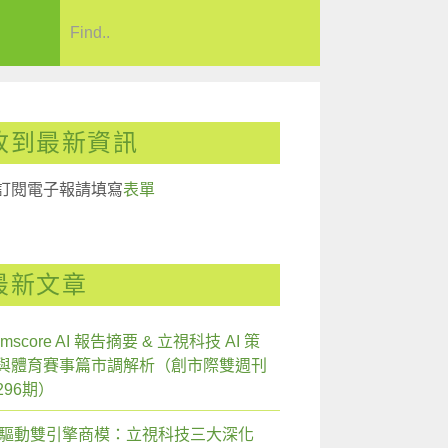
收到最新資訊
訂閱電子報請填寫
表單
最新文章
mscore AI 報告摘要 & 立視科技 AI 策
與體育賽事篇市調解析（創市際雙週刊
296期）
I 驅動雙引擎商模：立視科技三大深化