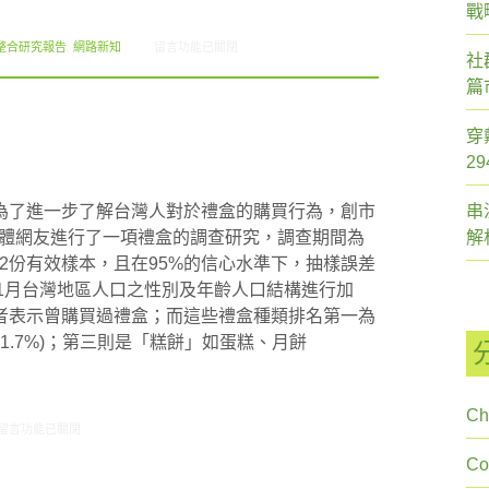
戰
在〈2012.02 創市際月刊報告書〉中
整合研究報告
,
網路新知
留言功能已關閉
社
篇
穿
2
為了進一步了解台灣人對於禮盒的購買行為，創市
串
對全體網友進行了一項禮盒的調查研究，調查期間為
解
,362份有效樣本，且在95%的信心水準下，抽樣誤差
1年11月台灣地區人口之性別及年齡人口結構進行加
者表示曾購買過禮盒；而這些禮盒種類排名第一為
(51.7%)；第三則是「糕餅」如蛋糕、月餅
Ch
在〈研究案例:禮盒小調查〉中
留言功能已關閉
C