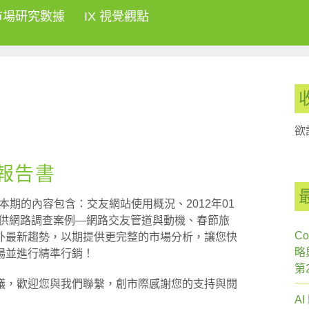
市場研究數據
IX 視覺觀點
欲
刊報告書
，本期的內容包含：交友網站使用概況、2012年01
ey提供網路調查案例—網路交友管道與動機、春節旅
Co
外最新趨勢，以期提供更完整的市場分析，讓您快
略
場並進行精準行銷！
第
議，歡迎您與我們聯繫，創市際感謝您的支持與閱
A