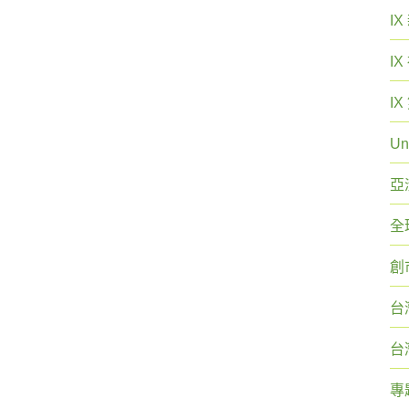
I
I
I
Un
亞
全
創
台
台
專