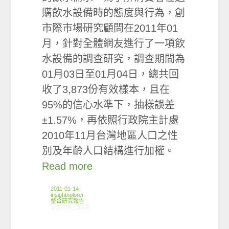
購飲水設備時的態度與行為，創
市際市場研究顧問在2011年01
月，針對全體網友進行了一項飲
水設備的調查研究，調查期間為
01月03日至01月04日，總共回
收了3,873份有效樣本，且在
95%的信心水準下，抽樣誤差
±1.57%，再依照行政院主計處
2010年11月台灣地區人口之性
別及年齡人口結構進行加權。
Read more
2011-01-14
insightxplorer
整合研究報告
在〈研究案例:飲水設備小調查〉中
留言功能已關閉