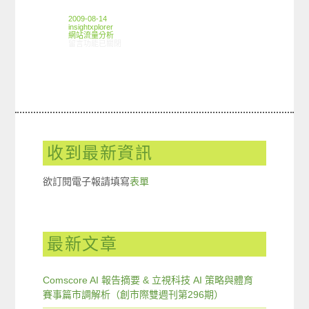
2009-08-14
insightxplorer
網站流量分析
在〈ARO觀察：3C商品綜合型入口網站使用分析〉中
留言功能已關閉
收到最新資訊
欲訂閱電子報請填寫
表單
最新文章
Comscore AI 報告摘要 & 立視科技 AI 策略與體育
賽事篇市調解析（創市際雙週刊第296期）