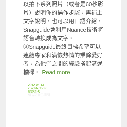
以拍下系列照片（或者是60秒影
片）說明你的操作步驟，再補上
文字說明，也可以用口語介紹，
Snapguide會利用Nuance技術將
語音轉換成為文字。
③Snapguide最終目標希望可以
連結專家和滿懷熱情的業餘愛好
者，為他們之間的經驗搭起溝通
橋樑。
Read more
2012-04-13
insightxplorer
網路新知
在〈04/05-04/11網路新聞〉中
留言功能已關閉