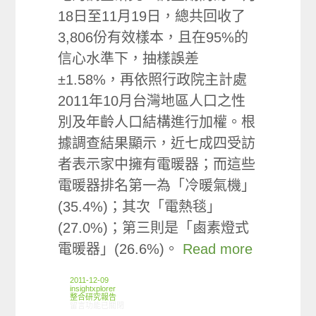
18日至11月19日，總共回收了
3,806份有效樣本，且在95%的
信心水準下，抽樣誤差
±1.58%，再依照行政院主計處
2011年10月台灣地區人口之性
別及年齡人口結構進行加權。根
據調查結果顯示，近七成四受訪
者表示家中擁有電暖器；而這些
電暖器排名第一為「冷暖氣機」
(35.4%)；其次「電熱毯」
(27.0%)；第三則是「鹵素燈式
電暖器」(26.6%)。
Read more
2011-12-09
insightxplorer
整合研究報告
在〈研究案例:電暖器小調查〉中
留言功能已關閉