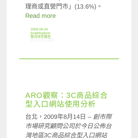
理商或直營門市」(13.6%)。
Read more
2009-09-04
insightxplorer
整合研究報告
在〈研究案例: 3C產品使用篇〉中
留言功能已關閉
ARO觀察：3C商品綜合
型入口網站使用分析
台北，2009年8月14日 –
創市際
市場研究顧問公司於今日公佈台
灣地區3C商品綜合型入口網站