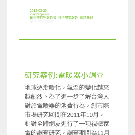
2012-03-23
insightxplorer
創市際月刊報告書
,
整合研究報告
,
網路新知
在〈03/15-03/21網路新聞〉中
留言功能已關閉
研究案例:電暖器小調查
地球逐漸暖化，氣溫的變化越來
越劇烈。為了進一步了解台灣人
對於電暖器的消費行為，創市際
市場研究顧問在2011年10月，
針對全體網友進行了一項視聽家
電的調查研究，調查期間為11月