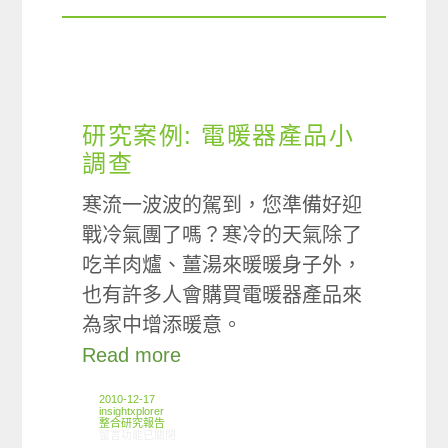
研究案例: 電暖器產品小
調查
寒流一波波的駕到，您準備好迎
戰冷氣團了嗎？寒冷的天氣除了
吃羊肉爐、薑湯來暖暖身子外，
也有許多人會購買電暖器產品來
為家中增添暖意。
Read more
2010-12-17
insightxplorer
整合研究報告
在〈研究案例: 電暖器產品小調查〉中
留言功能已關閉