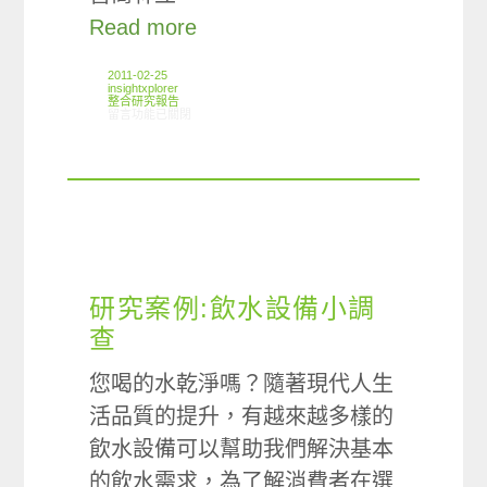
Read more
2011-02-25
insightxplorer
整合研究報告
在〈研究案例:3C周邊產品小調查〉中
留言功能已關閉
研究案例:飲水設備小調
查
您喝的水乾淨嗎？隨著現代人生
活品質的提升，有越來越多樣的
飲水設備可以幫助我們解決基本
的飲水需求，為了解消費者在選