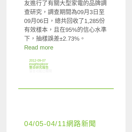
友進行了有關大型家電的品牌調
查研究，調查期間為09月3日至
09月06日，總共回收了1,285份
有效樣本，且在95%的信心水準
下，抽樣誤差±2.73%。
Read more
2012-09-07
insightxplorer
整合研究報告
在〈研究案例:家電品牌小調查〉中
留言功能已關閉
04/05-04/11網路新聞