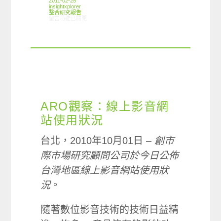
2011-02-25
insightxplorer
整合研究報告
在〈研究案例:3C周邊產品小調查〉中
留言功能已關閉
ARO觀察：線上影音網
站使用狀況
台北，2010年10月01日 –
創市
際市場研究顧問公司於今日公佈
台灣地區線上影音網站使用狀
況
。
隨著數位影音技術的技術日益精