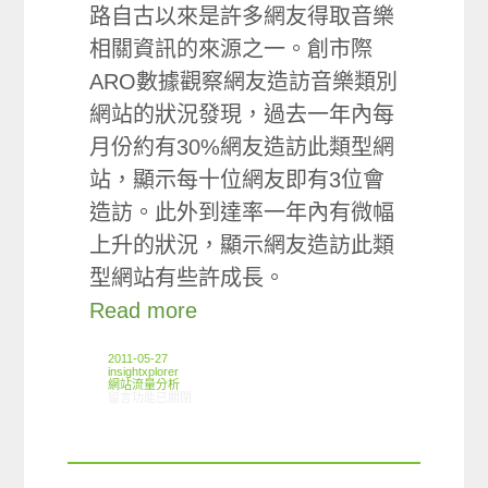
路自古以來是許多網友得取音樂
相關資訊的來源之一。創市際
ARO數據觀察網友造訪音樂類別
網站的狀況發現，過去一年內每
月份約有30%網友造訪此類型網
站，顯示每十位網友即有3位會
造訪。此外到達率一年內有微幅
上升的狀況，顯示網友造訪此類
型網站有些許成長。
Read more
2011-05-27
insightxplorer
網站流量分析
在〈ARO觀察：音樂類別網站使用狀況〉中
留言功能已關閉