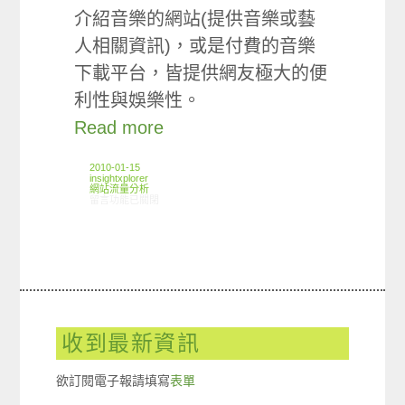
介紹音樂的網站(提供音樂或藝
人相關資訊)，或是付費的音樂
下載平台，皆提供網友極大的便
利性與娛樂性。
Read more
2010-01-15
insightxplorer
網站流量分析
在〈ARO觀察: 音樂網站使用狀況〉中
留言功能已關閉
收到最新資訊
欲訂閱電子報請填寫
表單