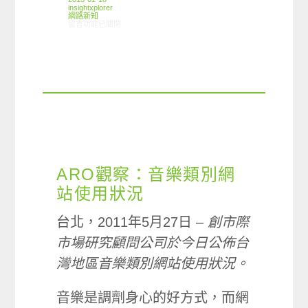
insightxplorer
網路新知
在〈01/10-01/16網路新聞〉中
留言功能已關閉
ARO觀察：音樂類別網
站使用狀況
台北，2011年5月27日 –
創市際
市場研究顧問公司於今日公佈台
灣地區音樂類別網站使用狀況。
音樂是調劑身心的好方式，而網