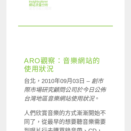
insightxplorer
網站流量分析
在〈ARO觀察：線上影音網站使用狀況〉中
留言功能已關閉
ARO觀察：音樂網站的
使用狀況
台北，2010年09月03日 –
創市
際市場研究顧問公司於今日公佈
台灣地區音樂網站使用狀況
。
人們欣賞音樂的方式漸漸開始不
同了，從最早的想要聽音樂需要
到唱片行去購買錄音帶、CD，