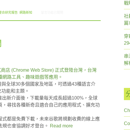
戰
在〈2012.03 創市際月刊報告書〉中
整合研究報告
,
網路新知
留言功能已關閉
社
篇
穿
聞
2
串
解
商店 (Chrome Web Store) 正式登陸台灣，台灣
種網路工具、趣味遊戲等應用。
台灣與全球30多個國家及地區，可透過43種語言介
充功能和主題。
店推出新介面後，下載量每天成長超過100%，全球
頁，尋找各種新奇且適合自己的應用程式、擴充功
Ch
程式都是免費下載，未來谷歌將規劃收費的線上應
C
法規也會協調好才登台。
Read more