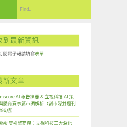
收到最新資訊
訂閱電子報請填寫
表單
最新文章
mscore AI 報告摘要 & 立視科技 AI 策
與體育賽事篇市調解析（創市際雙週刊
296期）
I 驅動雙引擎商模：立視科技三大深化