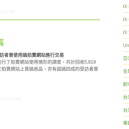
I
2/16-02/22網路新聞〉中
功能已關閉
I
I
篇
Un
受訪者曾使用過拍賣網站進行交易
亞
進行了拍賣網站使用情形的調查，共計回收5,919
曾在拍賣網站上買過商品，亦有超過四成的受訪者曾
全
創
台
在〈研究案例：網路拍賣篇〉中
留言功能已關閉
台
專