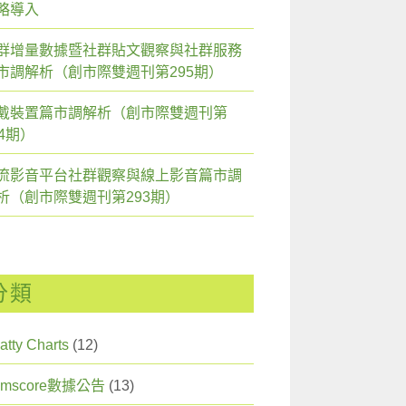
略導入
群增量數據暨社群貼文觀察與社群服務
市調解析（創市際雙週刊第295期）
戴裝置篇市調解析（創市際雙週刊第
94期）
流影音平台社群觀察與線上影音篇市調
析（創市際雙週刊第293期）
分類
atty Charts
(12)
omscore數據公告
(13)