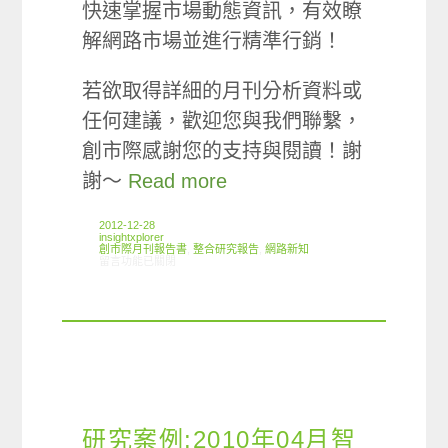
快速掌握市場動態資訊，有效瞭
解網路市場並進行精準行銷！
若欲取得詳細的月刊分析資料或
任何建議，歡迎您與我們聯繫，
創市際感謝您的支持與閱讀！謝
謝～
Read more
2012-12-28
insightxplorer
創市際月刊報告書
,
整合研究報告
,
網路新知
在〈2012.12 創市際月刊報告書〉中
留言功能已關閉
研究案例:2010年04月智