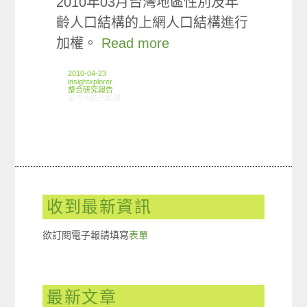
2010年03月台灣地區性別及年
齡人口結構的上網人口結構進行
加權。
Read more
2010-04-23
insightxplorer
整合研究報告
在〈研究案例:2010年04月智慧型手機篇〉中
留言功能已關閉
收到最新資訊
欲訂閱電子報請填寫
表單
最新文章