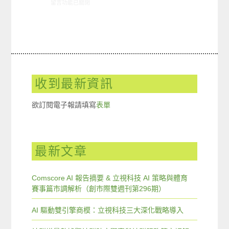
在〈10/28-11/3網路新聞〉中
留言功能已關閉
收到最新資訊
欲訂閱電子報請填寫
表單
最新文章
Comscore AI 報告摘要 & 立視科技 AI 策略與體育
賽事篇市調解析（創市際雙週刊第296期）
AI 驅動雙引擎商模：立視科技三大深化戰略導入