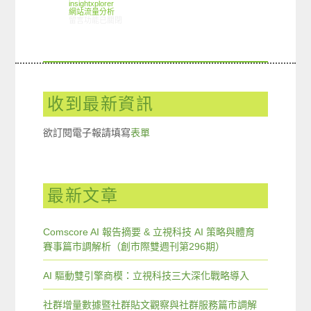
insightxplorer
網站流量分析
在〈ARO觀察：電子郵件使用狀況〉中
留言功能已關閉
收到最新資訊
欲訂閱電子報請填寫
表單
最新文章
Comscore AI 報告摘要 & 立視科技 AI 策略與體育
賽事篇市調解析（創市際雙週刊第296期）
AI 驅動雙引擎商模：立視科技三大深化戰略導入
社群增量數據暨社群貼文觀察與社群服務篇市調解