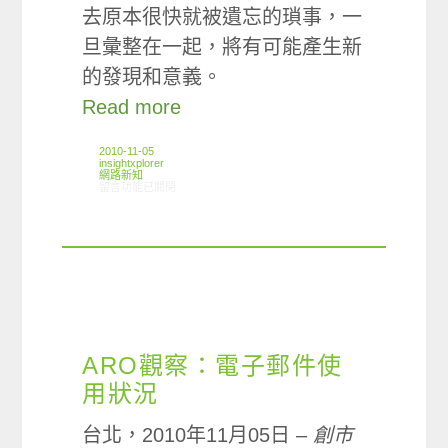
去原本很快就被遺忘的瑣事，一
旦彙整在一起，將有可能產生新
的發現和意義。
Read more
2010-11-05
insightxplorer
網路新知
在〈10/28-11/3網路新聞〉中
留言功能已關閉
ARO觀察：電子郵件使
用狀況
台北，2010年11月05日 –
創市