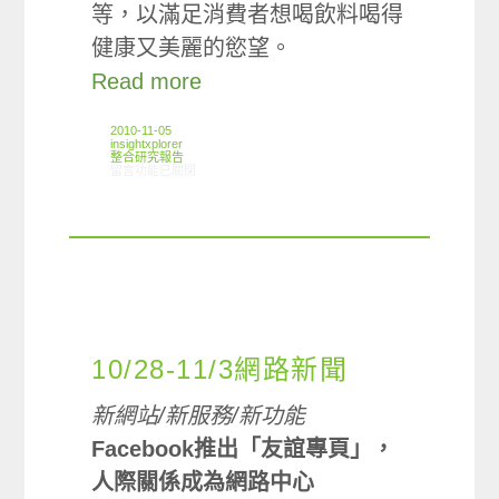
等，以滿足消費者想喝飲料喝得
健康又美麗的慾望。
Read more
2010-11-05
insightxplorer
整合研究報告
在〈研究案例:養生飲品小調查〉中
留言功能已關閉
10/28-11/3網路新聞
新網站/新服務/新功能
Facebook推出「友誼專頁」，
人際關係成為網路中心