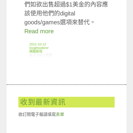
們如欲出售超過$1美金的內容應
該使用他們的digital
goods/games選項來替代。
Read more
2012-10-12
insightxplorer
網路新知
在〈10/04-10/10網路新聞〉中
留言功能已關閉
收到最新資訊
欲訂閱電子報請填寫
表單