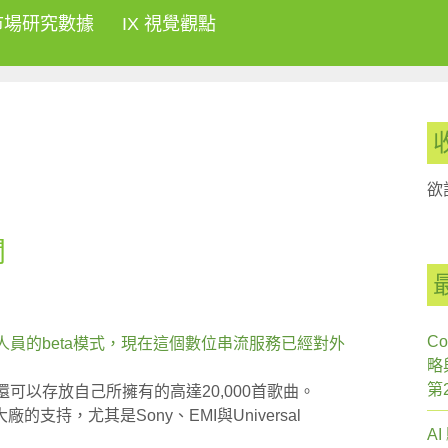
市場研究數據
IX 視覺觀點
欲
聞
Co
測試人員的beta模式，現在這個數位串流服務已經對外
略
第
c，還可以存放自己所擁有的高達20,000首歌曲。
持，尤其是Sony、EMI與Universal
A