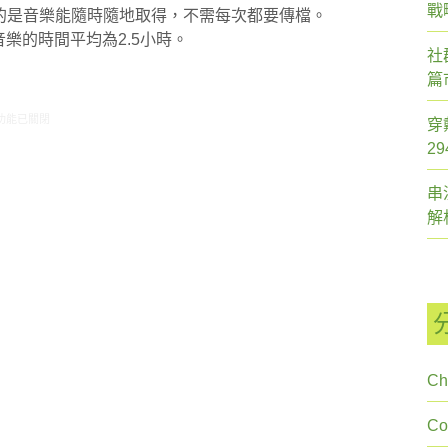
戰
最愛的是音樂能隨時隨地取得，不需每次都要傳檔。
流音樂的時間平均為2.5小時。
社
篇
1/17-11/23網路新聞〉中
功能已關閉
穿
2
串
解
Ch
C