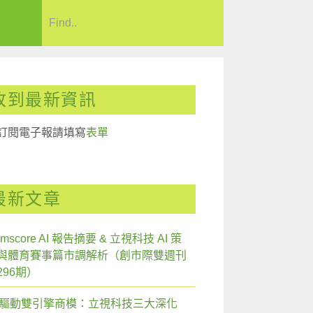
收到最新資訊
訂閱電子報請填寫
表單
最新文章
mscore AI 報告摘要 & 立視科技 AI 策
與體育賽事篇市調解析（創市際雙週刊
296期）
I 驅動雙引擎商模：立視科技三大深化