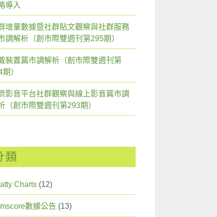
略導入
群增量數據暨社群貼文觀察與社群服務
市調解析（創市際雙週刊第295期）
戴裝置篇市調解析（創市際雙週刊第
94期）
流影音平台社群觀察與線上影音篇市調
析（創市際雙週刊第293期）
分類
atty Charts
(12)
omscore數據公告
(13)