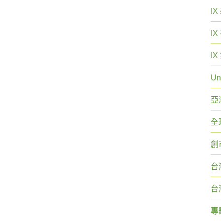
I
I
I
Un
亞
全
創
台
台
專