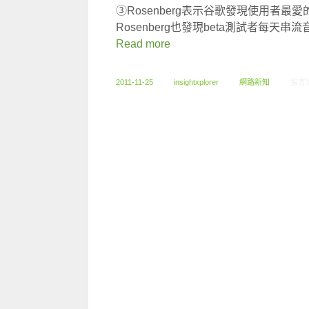
③Rosenberg表示谷歌發現使用者
Rosenberg也發現beta測試者每天串
Read more
在〈1
2011-11-25
insightxplorer
網路新知
留言