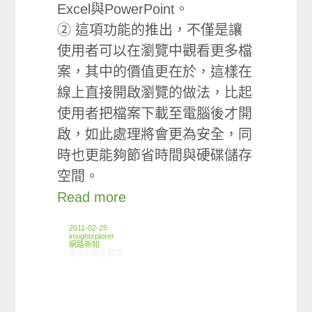
Excel與PowerPoint。
② 這項功能的推出，不僅是讓
使用者可以在瀏覽中觀看更多檔
案，其中的價值更在於，這樣在
線上直接開啟瀏覽的做法，比起
使用者把檔案下載至電腦後才開
啟，如此處理將會更為安全，同
時也更能夠節省時間與硬碟儲存
空間。
Read more
2011-02-25
insightxplorer
網路新知
在〈02/17-02/23網路新聞〉中
留言功能已關閉