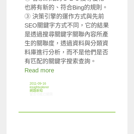
也將有新的、符合Bing的規則。
③ 決策引擎的運作方式與先前
SEO關鍵字方式不同，它的結果
是透過搜尋關鍵字關聯內容所產
生的關聯度，透過資料與分類資
料庫進行分析，而不是他們是否
有匹配的關鍵字搜索查詢。
Read more
2011-09-16
insightxplorer
網路新知
在〈09/08-09/14網路新聞〉中
留言功能已關閉