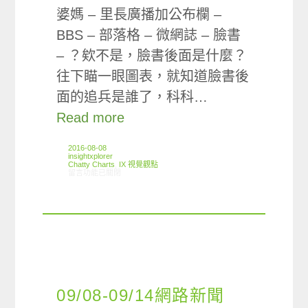
婆媽 – 里長廣播加公布欄 –
BBS – 部落格 – 微網誌 – 臉書
– ？欸不是，臉書後面是什麼？
往下瞄一眼圖表，就知道臉書後
面的追兵是誰了，科科…
Read more
2016-08-08
insightxplorer
Chatty Charts
,
IX 視覺觀點
在〈Chatty Charts: 平安洗板認同請分享〉中
留言功能已關閉
09/08-09/14網路新聞