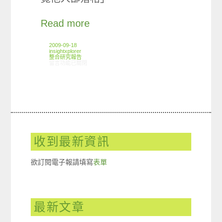
Read more
2009-09-18
insightxplorer
整合研究報告
在〈研究案例: 網路社群(部落格)小調查〉中
留言功能已關閉
收到最新資訊
欲訂閱電子報請填寫
表單
最新文章