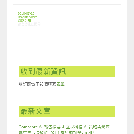
2010-07-16
insightxplorer
網路新知
在〈7/9-7/14網路新聞〉中
留言功能已關閉
收到最新資訊
欲訂閱電子報請填寫
表單
最新文章
Comscore AI 報告摘要 & 立視科技 AI 策略與體育
賽事篇市調解析（創市際雙週刊第296期）