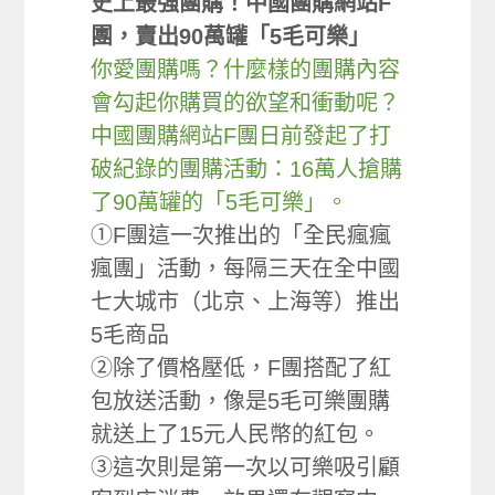
史上最強團購！中國團購網站F
團，賣出90萬罐「5毛可樂」
你愛團購嗎？什麼樣的團購內容
會勾起你購買的欲望和衝動呢？
中國團購網站F團日前發起了打
破紀錄的團購活動：16萬人搶購
了90萬罐的「5毛可樂」。
①F團這一次推出的「全民瘋瘋
瘋團」活動，每隔三天在全中國
七大城市（北京、上海等）推出
5毛商品
②除了價格壓低，F團搭配了紅
包放送活動，像是5毛可樂團購
就送上了15元人民幣的紅包。
③這次則是第一次以可樂吸引顧