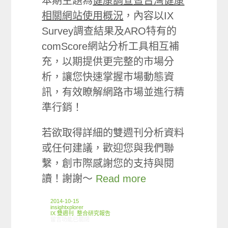
本期主題為
健康調查暨台灣健康
相關網站使用概況
，內容以IX
Survey調查結果及ARO特有的
comScore網站分析工具相互補
充，以期提供更完整的市場分
析，讓您快速掌握市場動態資
訊，有效瞭解網路市場並進行精
準行銷！
若欲取得詳細的雙週刊分析資料
或任何建議，歡迎您與我們聯
繫，創市際感謝您的支持與閱
讀！謝謝～
Read more
2014-10-15
insightxplorer
IX 雙週刊
,
整合研究報告
在〈創市際雙週刊第二十七期 20141015〉中
留言功能已關閉