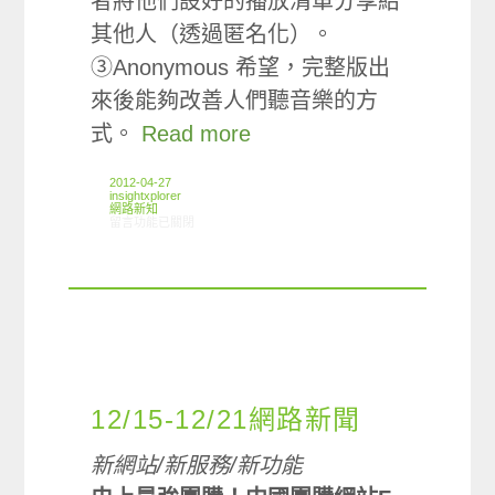
者將他們設好的播放清單分享給
其他人（透過匿名化）。
③Anonymous 希望，完整版出
來後能夠改善人們聽音樂的方
式。
Read more
2012-04-27
insightxplorer
網路新知
在〈04/19-04/25網路新聞〉中
留言功能已關閉
12/15-12/21網路新聞
新網站/新服務/新功能