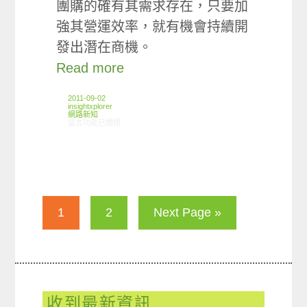
團購的確有其需求存在，只要加
強其營運效率，就有機會持續開
發出潛在商機。
Read more
2011-09-02
insightxplorer
網路新知
在〈08/25-08/31網路新聞〉中
留言功能已關閉
1
2
Next Page »
收到最新資訊