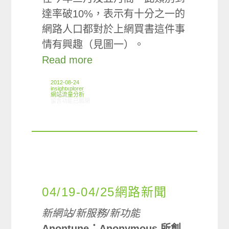
達率破10%，表示有十分之一的
網路人口都對於上網買書這件事
情有興趣（見圖一）。
Read more
2012-08-24
insightxplorer
網站流量分析
在〈ARO/MMX觀察:書籍零售類別網站使用情形〉中
留言功能已關閉
04/19-04/25網路新聞
新網站/新服務/新功能
Anontune：Anonymous 所創