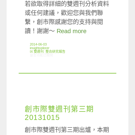
若欲取得詳細的雙週刊分析資料
或任何建議，歡迎您與我們聯
繫，創市際感謝您的支持與閱
讀！謝謝～
Read more
2014-06-03
insightxplorer
IX 雙週刊
,
整合研究報告
在〈創市際雙週刊第十八期 20140603〉中
留言功能已關閉
創市際雙週刊第三期
20131015
創市際雙週刊第三期出爐，本期