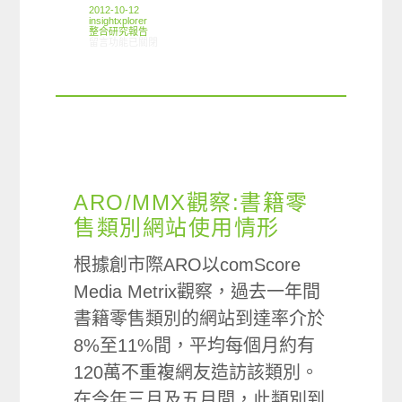
2012-10-12
insightxplorer
整合研究報告
在〈研究案例:購物網站小調查〉中
留言功能已關閉
ARO/MMX觀察:書籍零
售類別網站使用情形
根據創市際ARO以comScore
Media Metrix觀察，過去一年間
書籍零售類別的網站到達率介於
8%至11%間，平均每個月約有
120萬不重複網友造訪該類別。
在今年三月及五月間，此類別到