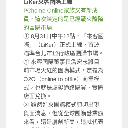
LiKer來客國際上線
PChome Online家族又有新成
員，這次鎖定的是已經戰火隆隆
的團購市場
① 8月31日中午12點，「來客國
際」（LiKer）正式上線，首波
瞄準台北市12行政區團購市場。
② 來客國際董事長詹宏志將目
前市場火紅的團購模式，定義為
O2O（online to offlie）商業模
式，也就是虛擬通路購買、實體
店面兌換。
③ 雖然進來團購模式頻頻出現
負面消息，但從全球團購營業額
來看，還是屢創新高，這就代表