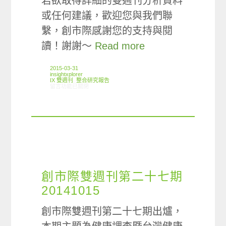
若欲取得詳細的雙週刊分析資料
或任何建議，歡迎您與我們聯
繫，創市際感謝您的支持與閱
讀！謝謝～
Read more
2015-03-31
insightxplorer
IX 雙週刊
,
整合研究報告
在〈創市際雙週刊第三十七期 20150331〉中
留言功能已關閉
創市際雙週刊第二十七期
20141015
創市際雙週刊第二十七期出爐，