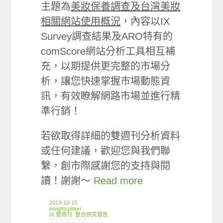
主題為
美妝保養調查及台灣美妝
相關網站使用概況
，內容以IX
Survey調查結果及ARO特有的
comScore網站分析工具相互補
充，以期提供更完整的市場分
析，讓您快速掌握市場動態資
訊，有效瞭解網路市場並進行精
準行銷！
若欲取得詳細的雙週刊分析資料
或任何建議，歡迎您與我們聯
繫，創市際感謝您的支持與閱
讀！謝謝～
Read more
2013-10-15
insightxplorer
IX 雙週刊
,
整合研究報告
在〈創市際雙週刊第三期 20131015〉中
留言功能已關閉