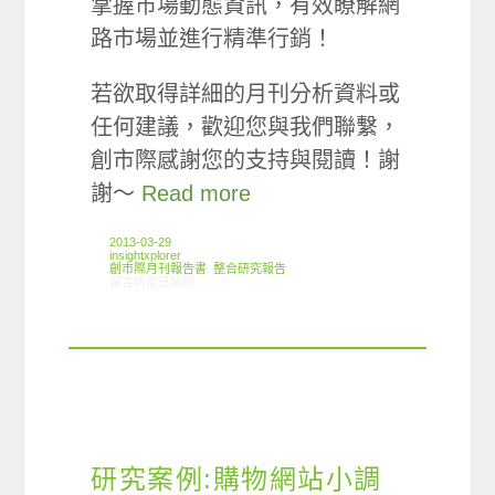
掌握市場動態資訊，有效瞭解網
路市場並進行精準行銷！
若欲取得詳細的月刊分析資料或
任何建議，歡迎您與我們聯繫，
創市際感謝您的支持與閱讀！謝
謝～
Read more
2013-03-29
insightxplorer
創市際月刊報告書
,
整合研究報告
在〈2013.03 創市際月刊報告書〉中
留言功能已關閉
研究案例:購物網站小調