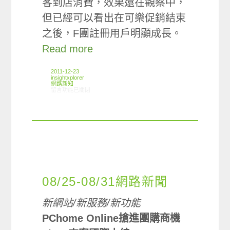
客到店消費，效果還在觀察中，
但已經可以看出在可樂促銷結束
之後，F團註冊用戶明顯成長。
Read more
2011-12-23
insightxplorer
網路新知
在〈12/15-12/21網路新聞〉中
留言功能已關閉
08/25-08/31網路新聞
新網站/新服務/新功能
PChome Online搶進團購商機