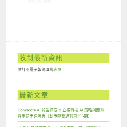
在〈01/17-01/23網路新聞〉中
留言功能已關閉
收到最新資訊
欲訂閱電子報請填寫
表單
最新文章
Comscore AI 報告摘要 & 立視科技 AI 策略與體育
賽事篇市調解析（創市際雙週刊第296期）