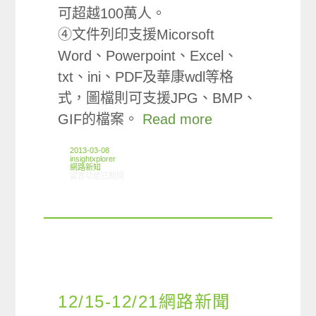
可超越100萬人。
④文件列印支援Micorsoft
Word、Powerpoint、Excel、
txt、ini、PDF及華康wdl等格
式，圖檔則可支援JPG、BMP、
GIF的檔案。
Read more
2013-03-08
insightxplorer
網路新知
在〈02/28-03/06網路新聞〉中
留言功能已關閉
12/15-12/21網路新聞