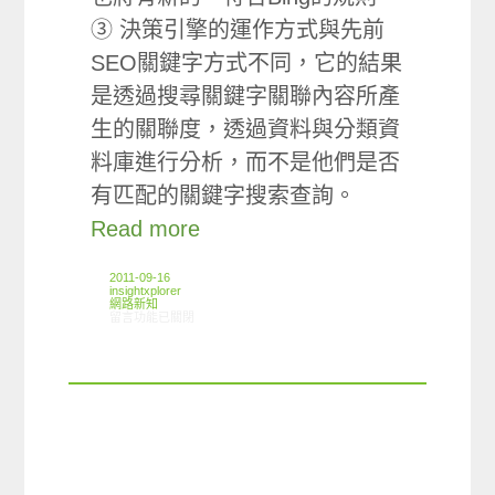
③ 決策引擎的運作方式與先前
SEO關鍵字方式不同，它的結果
是透過搜尋關鍵字關聯內容所產
生的關聯度，透過資料與分類資
料庫進行分析，而不是他們是否
有匹配的關鍵字搜索查詢。
Read more
2011-09-16
insightxplorer
網路新知
在〈09/08-09/14網路新聞〉中
留言功能已關閉