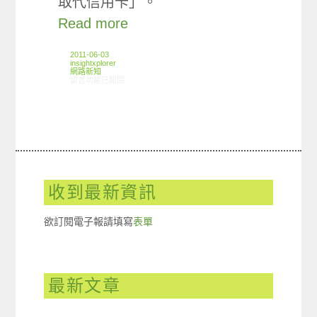
取代信用卡」。
Read more
2011-06-03
insightxplorer
網路新知
在〈05/26-06/01網路新聞〉中
留言功能已關閉
收到最新資訊
欲訂閱電子報請填寫
表單
最新文章