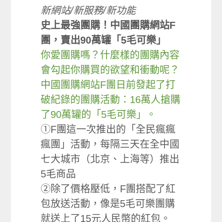
新網站/新服務/新功能
史上最強團購！中國團購網站F
團，賣出90萬罐「5毛可樂」
你愛團購嗎？什麼樣的團購內容
會勾起你購買的欲望和衝動呢？
中國團購網站F團日前發起了打
破紀錄的團購活動：16萬人搶購
了90萬罐的「5毛可樂」。
①F團這一次推出的「全民瘋瘋
瘋團」活動，每隔三天在全中國
七大城市（北京、上海等）推出
5毛商品
②除了價格壓低，F團搭配了紅
包放送活動，像是5毛可樂團購
就送上了15元人民幣的紅包。