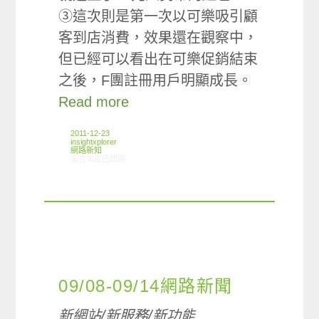
③這次則是第一次以可樂吸引顧
客到店消費，效果還在觀察中，
但已經可以看出在可樂促銷結束
之後，F團註冊用戶明顯成長。
Read more
2011-12-23
insightxplorer
網路新知
在〈12/15-12/21網路新聞〉中
留言功能已關閉
09/08-09/14網路新聞
新網站/新服務/新功能