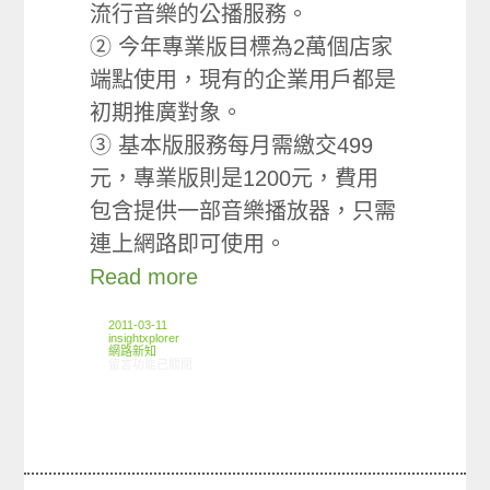
流行音樂的公播服務。
② 今年專業版目標為2萬個店家
端點使用，現有的企業用戶都是
初期推廣對象。
③ 基本版服務每月需繳交499
元，專業版則是1200元，費用
包含提供一部音樂播放器，只需
連上網路即可使用。
Read more
2011-03-11
insightxplorer
網路新知
在〈03/03-03/09網路新聞〉中
留言功能已關閉