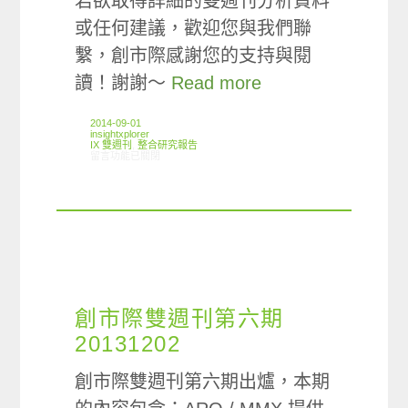
若欲取得詳細的雙週刊分析資料
或任何建議，歡迎您與我們聯
繫，創市際感謝您的支持與閱
讀！謝謝～
Read more
2014-09-01
insightxplorer
IX 雙週刊
,
整合研究報告
在〈創市際雙週刊第二十四期 20140901〉中
留言功能已關閉
創市際雙週刊第六期
20131202
創市際雙週刊第六期出爐，本期