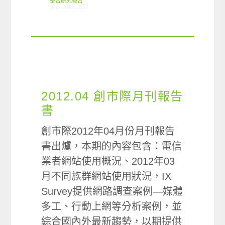
整合研究報告
在〈研究案例:入口網站小調查〉中
留言功能已關閉
2012.04 創市際月刊報告
書
創市際2012年04月份月刊報告
書出爐，本期的內容包含：電信
業者網站使用概況、2012年03
月不同族群網站使用狀況，IX
Survey提供網路調查案例—媒體
多工、行動上網等分析案例，並
綜合國內外最新趨勢，以期提供