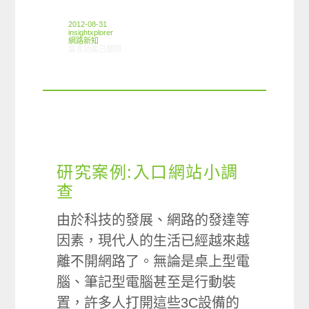
2012-08-31
insightxplorer
網路新知
在〈08/23-08/29網路新聞〉中
留言功能已關閉
研究案例:入口網站小調
查
由於科技的發展、網路的發達等
因素，現代人的生活已經越來越
離不開網路了。無論是桌上型電
腦、筆記型電腦甚至是行動裝
置，許多人打開這些3C設備的