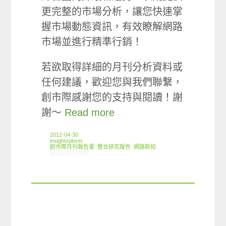
更完整的市場分析，讓您快速掌
握市場動態資訊，有效瞭解網路
市場並進行精準行銷！
若欲取得詳細的月刊分析資料或
任何建議，歡迎您與我們聯繫，
創市際感謝您的支持與閱讀！謝
謝～
Read more
2012-04-30
insightxplorer
創市際月刊報告書
,
整合研究報告
,
網路新知
在〈2012.04 創市際月刊報告書〉中
留言功能已關閉