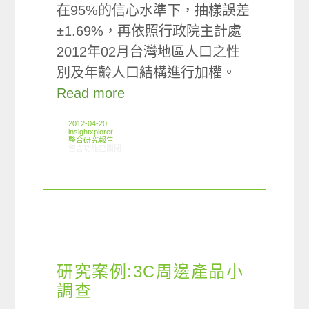
在95%的信心水準下，抽樣誤差
±1.69%，再依照行政院主計處
2012年02月台灣地區人口之性
別及年齡人口結構進行加權。
Read more
2012-04-20
insightxplorer
整合研究報告
在〈研究案例:上網行為小調查〉中
留言功能已關閉
研究案例:3C周邊產品小
調查