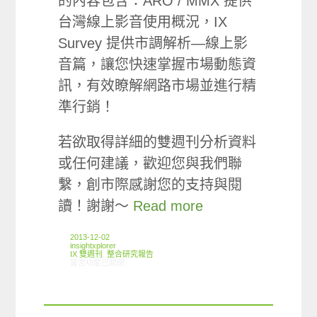
的內容包含：ARO / MMX 提供
台灣線上影音使用概況，IX
Survey 提供市調解析—線上影
音篇，讓您快速掌握市場動態資
訊，有效瞭解網路市場並進行精
準行銷！
若欲取得詳細的雙週刊分析資料
或任何建議，歡迎您與我們聯
繫，創市際感謝您的支持與閱
讀！謝謝～
Read more
2013-12-02
insightxplorer
IX 雙週刊
,
整合研究報告
在〈創市際雙週刊第六期 20131202〉中
留言功能已關閉