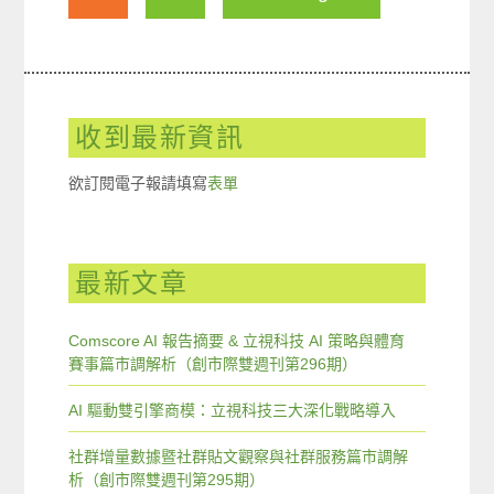
收到最新資訊
欲訂閱電子報請填寫
表單
最新文章
Comscore AI 報告摘要 & 立視科技 AI 策略與體育
賽事篇市調解析（創市際雙週刊第296期）
AI 驅動雙引擎商模：立視科技三大深化戰略導入
社群增量數據暨社群貼文觀察與社群服務篇市調解
析（創市際雙週刊第295期）