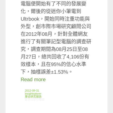
電腦便開始有了不同的發展變
化，爾後的從迷你小筆電到
Ultrbook，開始同時注重功能與
外型，創市際市場研究顧問公司
在2012年08月，針對全體網友
進行了有關筆記型電腦的調查研
究，調查期間為08月25日至08
月27日，總共回收了4,106份有
效樣本，且在95%的信心水準
下，抽樣誤差±1.53%。
Read more
2012-08-31
insightxplorer
整合研究報告
在〈研究案例:筆電小調查〉中
留言功能已關閉