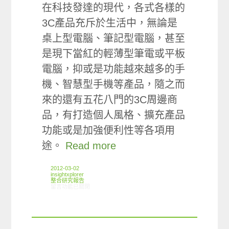
在科技發達的現代，各式各樣的
3C產品充斥於生活中，無論是
桌上型電腦、筆記型電腦，甚至
是現下當紅的輕薄型筆電或平板
電腦，抑或是功能越來越多的手
機、智慧型手機等產品，隨之而
來的還有五花八門的3C周邊商
品，有打造個人風格、擴充產品
功能或是加強便利性等各項用
途。
Read more
2012-03-02
insightxplorer
整合研究報告
在〈研究案例:3C周邊產品小調查〉中
留言功能已關閉