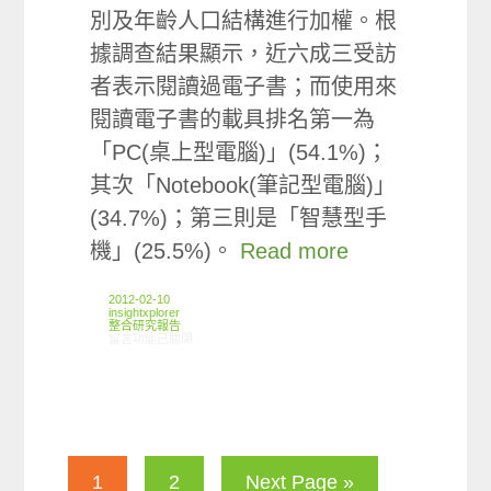
別及年齡人口結構進行加權。根
據調查結果顯示，近六成三受訪
者表示閱讀過電子書；而使用來
閱讀電子書的載具排名第一為
「PC(桌上型電腦)」(54.1%)；
其次「Notebook(筆記型電腦)」
(34.7%)；第三則是「智慧型手
機」(25.5%)。
Read more
2012-02-10
insightxplorer
整合研究報告
在〈研究案例:電子書小調查〉中
留言功能已關閉
1
2
Next Page »