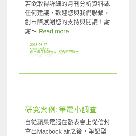
若欲取得詳細的月刊分析資料或
任何建議，歡迎您與我們聯繫，
創市際感謝您的支持與閱讀！謝
謝～
Read more
2013-06-27
insightxplorer
創市際月刊報告書
,
整合研究報告
在〈2013.06 創市際月刊報告書〉中
留言功能已關閉
研究案例:筆電小調查
自從蘋果電腦在發表會上從信封
拿出Macbook air之後，筆記型