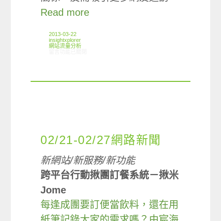
Read more
2013-03-22
insightxplorer
網站流量分析
在〈ARO/MMX觀察:年假期間網路使用情形〉中
留言功能已關閉
02/21-02/27網路新聞
新網站/新服務/新功能
跨平台行動揪團訂餐系統－揪米
Jome
每逢成團要訂便當飲料，還在用
紙筆記錄大家的需求嗎？由宸海