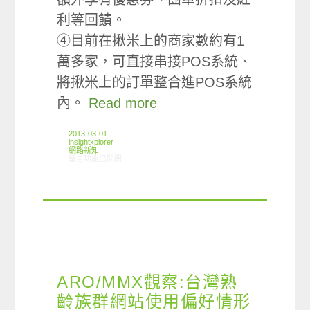
利等回饋。
④目前在揪米上的商家數約有1
萬多家，可直接串接POS系統、
將揪米上的訂單整合進POS系統
內。
Read more
2013-03-01
insightxplorer
網路新知
在〈02/21-02/27網路新聞〉中
留言功能已關閉
ARO/MMX觀察:台灣熟
齡族群網站使用偏好情形