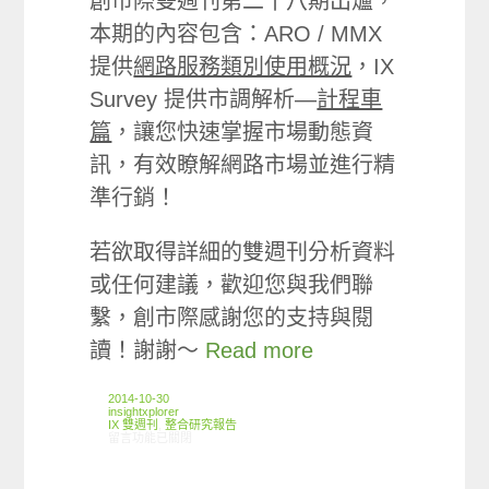
創市際雙週刊第二十八期出爐，
本期的內容包含：ARO / MMX
提供
網路服務類別使用概況
，IX
Survey 提供市調解析—
計程車
篇
，讓您快速掌握市場動態資
訊，有效瞭解網路市場並進行精
準行銷！
若欲取得詳細的雙週刊分析資料
或任何建議，歡迎您與我們聯
繫，創市際感謝您的支持與閱
讀！謝謝～
Read more
2014-10-30
insightxplorer
IX 雙週刊
,
整合研究報告
在〈創市際雙週刊第二十八期 20141030〉中
留言功能已關閉