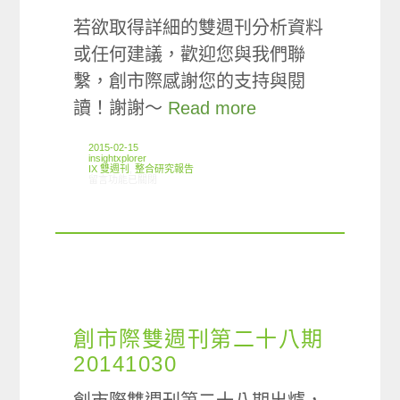
若欲取得詳細的雙週刊分析資料
或任何建議，歡迎您與我們聯
繫，創市際感謝您的支持與閱
讀！謝謝～
Read more
2015-02-15
insightxplorer
IX 雙週刊
,
整合研究報告
在〈創市際雙週刊第三十五期 20150216〉中
留言功能已關閉
創市際雙週刊第二十八期
20141030