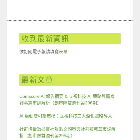
收到最新資訊
欲訂閱電子報請填寫
表單
最新文章
Comscore AI 報告摘要 & 立視科技 AI 策略與體育
賽事篇市調解析（創市際雙週刊第296期）
AI 驅動雙引擎商模：立視科技三大深化戰略導入
社群增量數據暨社群貼文觀察與社群服務篇市調解
析（創市際雙週刊第295期）