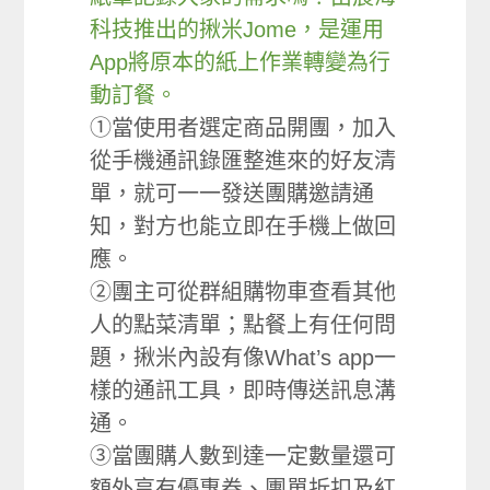
科技推出的揪米Jome，是運用
App將原本的紙上作業轉變為行
動訂餐。
①當使用者選定商品開團，加入
從手機通訊錄匯整進來的好友清
單，就可一一發送團購邀請通
知，對方也能立即在手機上做回
應。
②團主可從群組購物車查看其他
人的點菜清單；點餐上有任何問
題，揪米內設有像What’s app一
樣的通訊工具，即時傳送訊息溝
通。
③當團購人數到達一定數量還可
額外享有優惠券、團單折扣及紅