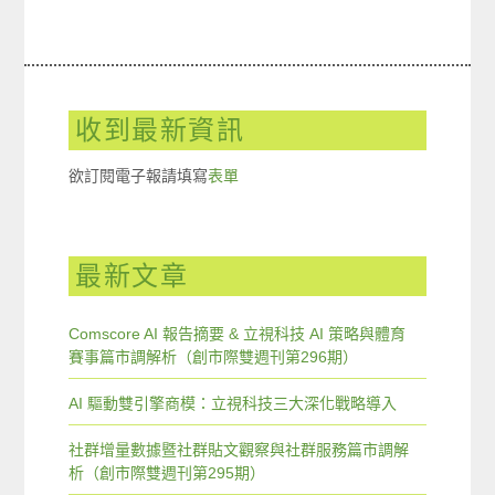
收到最新資訊
欲訂閱電子報請填寫
表單
最新文章
Comscore AI 報告摘要 & 立視科技 AI 策略與體育
賽事篇市調解析（創市際雙週刊第296期）
AI 驅動雙引擎商模：立視科技三大深化戰略導入
社群增量數據暨社群貼文觀察與社群服務篇市調解
析（創市際雙週刊第295期）