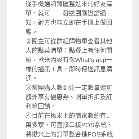
從手機通訊錄匯整進來的好友清
單，就可一一發送團購邀請通
知，對方也能立即在手機上做回
應。
②團主可從群組購物車查看其他
人的點菜清單；點餐上有任何問
題，揪米內設有像What’s app一
樣的通訊工具，即時傳送訊息溝
通。
③當團購人數到達一定數量還可
額外享有優惠券、團單折扣及紅
利等回饋。
④目前在揪米上的商家數約有1
萬多家，可直接串接POS系統、
將揪米上的訂單整合進POS系統