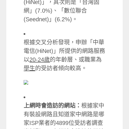
(HiNet)」，其次則是「台灣固
網」(7.0%)、「數位聯合
(Seednet)」(6.2%)。
根據交叉分析發現，申辦「中華
電信(HiNet)」所提供的網路服務
以
20-24歲
的年齡層、或職業為
學生
的受訪者傾向較高。
上網時會造訪的網站：
根據家中
有裝設網路且知道家中網路是哪
家ISP業者的4899位受訪者調查