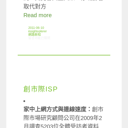
取代對方
Read more
2011-06-10
insightxplorer
網路新知
在〈6/2-6/8網路新聞〉中
留言功能已關閉
創市際ISP
家中上網方式與連線速度：
創市
際市場研究顧問公司在2009年2
月調查5203位全體受訪者資料