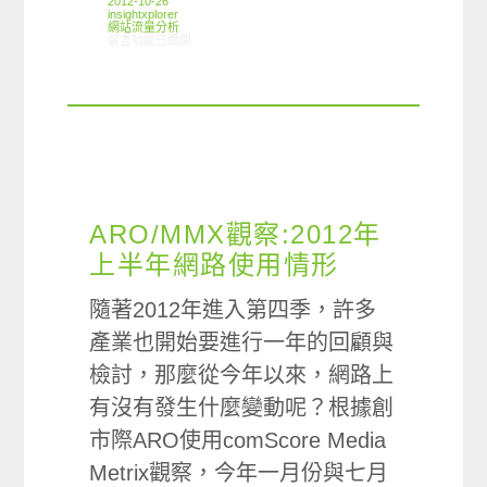
2012-10-26
insightxplorer
網站流量分析
在〈ARO/MMX觀察:台灣熟齡族群網站使用偏好情形〉中
留言功能已關閉
ARO/MMX觀察:2012年
上半年網路使用情形
隨著2012年進入第四季，許多
產業也開始要進行一年的回顧與
檢討，那麼從今年以來，網路上
有沒有發生什麼變動呢？根據創
市際ARO使用comScore Media
Metrix觀察，今年一月份與七月