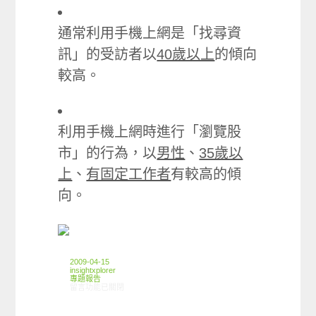
通常利用手機上網是「找尋資
訊」的受訪者以
40歲以上
的傾向
較高。
利用手機上網時進行「瀏覽股
市」的行為，以
男性
、
35歲以
上
、
有固定工作者
有較高的傾
向。
2009-04-15
insightxplorer
專題報告
在〈創市際ISP〉中
留言功能已關閉