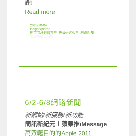
謝!
Read more
2011-10-04
insightxplorer
創市際月刊報告書
,
整合研究報告
,
網路新知
在〈2011.08 創市際月刊報告書〉中
留言功能已關閉
6/2-6/8網路新聞
新網站/新服務/新功能
簡訊新紀元！蘋果推iMessage
萬眾矚目的的Apple 2011