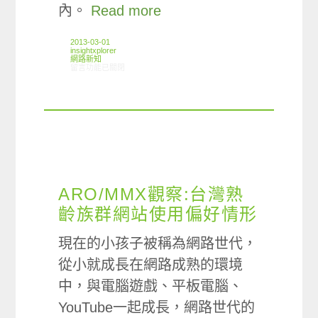
內。
Read more
2013-03-01
insightxplorer
網路新知
在〈02/21-02/27網路新聞〉中
留言功能已關閉
ARO/MMX觀察:台灣熟
齡族群網站使用偏好情形
現在的小孩子被稱為網路世代，
從小就成長在網路成熟的環境
中，與電腦遊戲、平板電腦、
YouTube一起成長，網路世代的