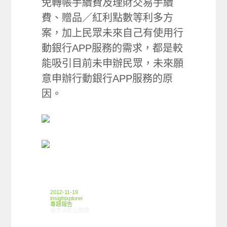
免轉帳手續費及理財交易手續
費、贈品／紅利點數等利多方
案，加上民眾未來自己有使用行
動銀行APP服務的需求，都是較
能吸引目前未申辦民眾，未來願
意申辦行動銀行APP服務的原
因。
2012-11-19
insightxplorer
專題報告
在〈2012年11月 行動銀行APP篇〉中
留言功能已關閉