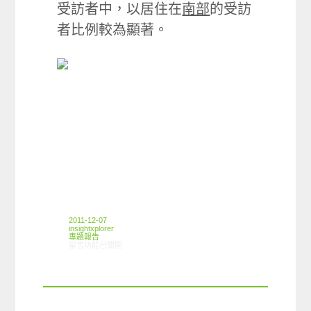
受訪者中，以居住在
南部
的受訪
者比例較為顯著。
2011-12-07
insightxplorer
專題報告
在〈2011年12月 信用卡篇〉中
留言功能已關閉