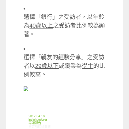
選擇「銀行」之受訪者，以年齡
為
40歲以上
之受訪者比例較為顯
著。
選擇「親友的經驗分享」之受訪
者以
29歲以下
或職業為
學生
的比
例較高。
2012-04-18
insightxplorer
專題報告
在〈2012年04月 信用卡篇〉中
留言功能已關閉