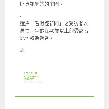
財資訊網站的主因。
選擇「看財經新聞」之受訪者以
男性
、年齡在
40歲以上
的受訪者
比例較為顯著。
2012-11-12
insightxplorer
專題報告
在〈2012年11月 財經理財資訊網站篇〉中
留言功能已關閉