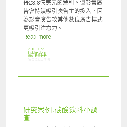
得23.8億美元的營利。但影音廣
告會持續吸引廣告主的投入，因
為影音廣告較其他數位廣告模式
更吸引注意力。
Read more
2011-07-22
insightxplorer
網站流量分析
在〈ARO:網路廣告曝光狀況〉中
留言功能已關閉
研究案例:碳酸飲料小調
查