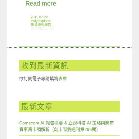
Read more
2011-07-22
insightxplorer
整合研究報告
在〈研究案例:碳酸飲料小調查〉中
留言功能已關閉
收到最新資訊
欲訂閱電子報請填寫
表單
最新文章
Comscore AI 報告摘要 & 立視科技 AI 策略與體育
賽事篇市調解析（創市際雙週刊第296期）