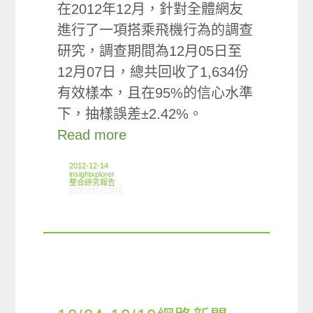
在2012年12月，針對全體網友
進行了一項搭乘飛機行為的調查
研究，調查期間為12月05日至
12月07日，總共回收了1,634份
有效樣本，且在95%的信心水準
下，抽樣誤差±2.42%。
Read more
2012-12-14
insightxplorer
整合研究報告
在〈研究案例:航空小調查〉中
留言功能已關閉