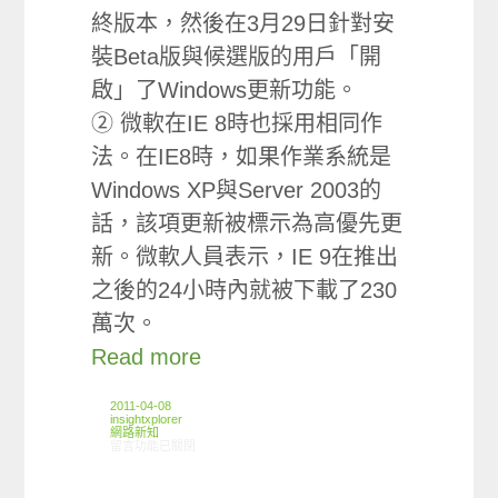
終版本，然後在3月29日針對安
裝Beta版與候選版的用戶「開
啟」了Windows更新功能。
② 微軟在IE 8時也採用相同作
法。在IE8時，如果作業系統是
Windows XP與Server 2003的
話，該項更新被標示為高優先更
新。微軟人員表示，IE 9在推出
之後的24小時內就被下載了230
萬次。
Read more
2011-04-08
insightxplorer
網路新知
在〈03/31-04/06網路新聞〉中
留言功能已關閉