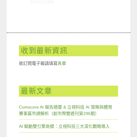
在〈ARO觀察: 旅遊觀光網站使用狀況〉中
留言功能已關閉
收到最新資訊
欲訂閱電子報請填寫
表單
最新文章
Comscore AI 報告摘要 & 立視科技 AI 策略與體育
賽事篇市調解析（創市際雙週刊第296期）
AI 驅動雙引擎商模：立視科技三大深化戰略導入