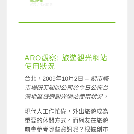
網路新知
在〈7/29-8/4 網路新知〉中
留言功能已關閉
ARO觀察: 旅遊觀光網站
使用狀況
台北，2009年10月2日 –
創市際
市場研究顧問公司於今日公佈台
灣地區旅遊觀光網站使用狀況。
現代人工作忙碌，外出旅遊成為
重要的休閒方式。而網友在旅遊
前會參考哪些資訊呢？根據創市