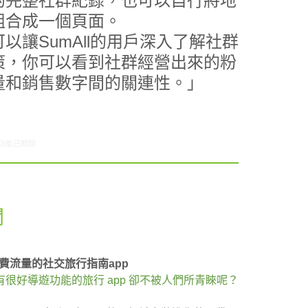
的完整社群紀錄，也可以自行將地
組合成一個頁面。
以讓SumAll的用戶深入了解社群
策，你可以看到社群經營出來的粉
量和銷售數字間的關連性。」
8/30-09/05網路新聞〉中
功能已關閉
聞
不費流量的社交旅行指南app
很好導遊功能的旅行 app 卻不被人們所青睞呢？