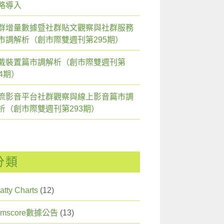
略導入
群增量數據暨社群貼文觀察與社群服務
市調解析（創市際雙週刊第295期）
戴裝置篇市調解析（創市際雙週刊第
94期）
流影音平台社群觀察與線上影音篇市調
析（創市際雙週刊第293期）
分類
atty Charts
(12)
omscore數據公告
(13)