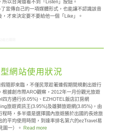
以台灣還看不到「Listen」按鈕。
樂人多了宣傳自己的一項媒體形式，也能讓不認識該音
品後，才來決定要不要給他一個「Like」。
4/12-04/18網路新聞〉中
功能已關閉
類型網站使用狀況
連假隨即來臨，不僅民眾趁著連假期間規劃出遊行
根據創市際ARO觀察，2012年一月份觀光旅遊
l四方通行(6.05%)、EZHOTEL飯店訂房網
l King旅遊資訊王(3.95%)及雄獅旅遊網(3.85%)，由
行程時，多半還是選擇國內旅遊勝於出國的長途旅
平均使用時間，到達率排名第六的ezTravel易
（見圖一）。
Read more