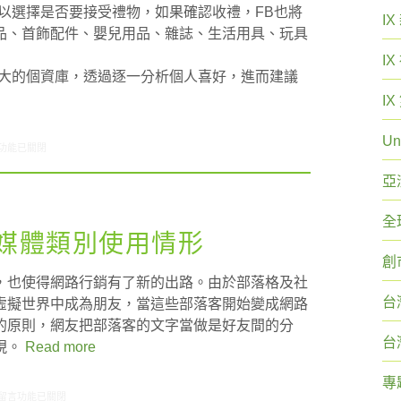
以選擇是否要接受禮物，如果確認收禮，FB也將
I
品、首飾配件、嬰兒用品、雜誌、生活用具、玩具
I
強大的個資庫，透過逐一分析個人喜好，進而建議
I
Un
9/27-10/03網路新聞〉中
功能已關閉
亞
全
交媒體類別使用情形
創
，也使得網路行銷有了新的出路。由於部落格及社
台
虛擬世界中成為朋友，當這些部落客開始變成網路
的原則，網友把部落客的文字當做是好友間的分
台
現。
Read more
專
在〈ARO/MMX觀察:社交媒體類別使用情形〉中
留言功能已關閉