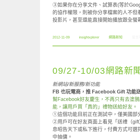
③如果你在分享文件、試算表(等於Googl
的協作權限，則被你分享檔案的人不但
投影片，甚至還能直接開始播放跟全螢
在〈1
2012-11-09
insightxplorer
網路新知
留言
09/27-10/03網路新
新網站/新服務/新功能
FB 也玩電商，推 Facebook Gift 
幫Facebook好友慶生，不再只有去塗鴉牆
能，讓用戶買「真的」禮物送給好友。
①這個功能目前正在測試中，僅美國部
②用戶可在好友頁面上看見「送禮（gi
息昭告天下或私下進行，付費方式可選
中抽傭。