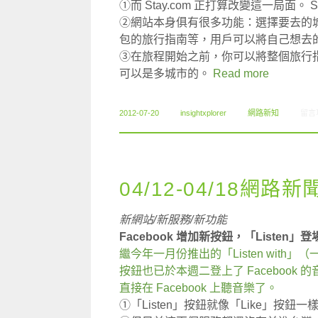
①而 Stay.com 正打算改變這一局面。
②網站本身俱有很多功能：選擇要去的
包的旅行指南等，用戶可以將自己想去
③在旅程開始之前，你可以將整個旅行
可以是多城市的。
Read more
在〈0
2012-07-20
insightxplorer
網路新知
留言
04/12-04/18網路新
新網站/新服務/新功能
Facebook 增加新按鈕，「Listen」登
繼今年一月份推出的「Listen with
按鈕也已於本週二登上了 Facebook 
直接在 Facebook 上聽音樂了。
①「Listen」按鈕就像「Like」按