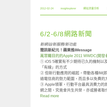
2012-02-24
insightxplorer
網站流量分析
6/2-6/8網路新聞
新網站/新服務/新功能
簡訊新紀元！蘋果推iMessage
萬眾矚目的的Apple 2011 WWDC(
① iOS 5確實有不少期待已久的機
「有線」的方式
② 但新行動應用的崛起，帶動各種IM(即時
過電信商的勢力範圍，而且多以免費的
③ Apple領軍，行動平台最具消費
網之間，究竟會共生共榮，亦或勝者取
Read more