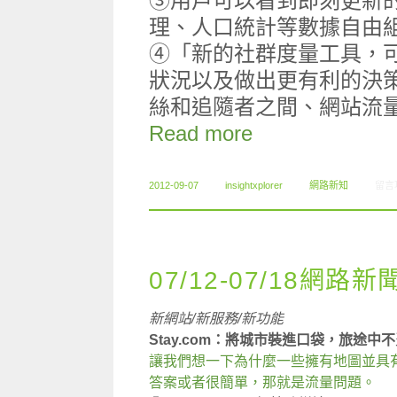
③用戶可以看到即刻更新
理、人口統計等數據自由
④「新的社群度量工具，可
狀況以及做出更有利的決
絲和追隨者之間、網站流
Read more
在〈0
2012-09-07
insightxplorer
網路新知
留言
07/12-07/18網路新
新網站/新服務/新功能
Stay.com：將城市裝進口袋，旅途中
讓我們想一下為什麼一些擁有地圖並具有
答案或者很簡單，那就是流量問題。