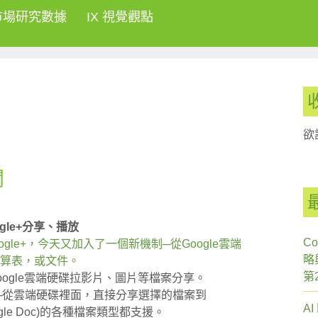
市場研究數據
IX 視覺觀點
欲
聞
gle+分享、播放
Co
le+，今天又加入了一個新機制─從Google雲端
略
片、試算表，或文件。
第
Google雲端硬碟拉影片、圖片等檔案分享。
─從雲端硬碟裡面，直接分享選擇的檔案到
A
ogle Doc)的各種檔案類型都支援。