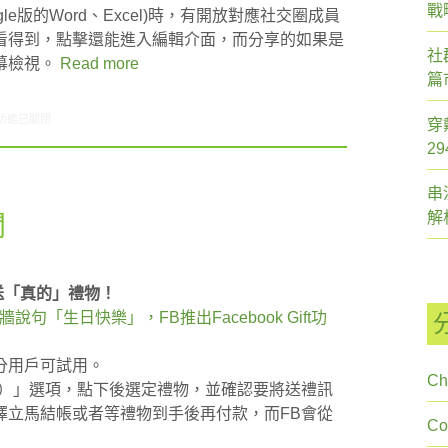
戰
e版的Word、Excel)時，有開放對應社交圈成員
看得到，點擊還能進入編輯介面，而分享的如果是
社
幕檢視。
Read more
篇
1/01-11/07網路新聞〉中
功能已關閉
穿
2
串
解
聞
功能送「真的」禮物！
說句「生日快樂」，FB推出Facebook Gift功
分用戶可試用。
Ch
ft）」選項，點下後選定禮物，並確認要將送禮訊
擇立馬結帳或者等禮物到手後再付款，而FB會從
C