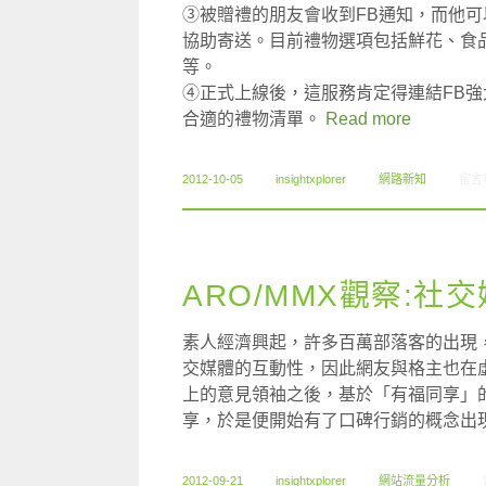
③被贈禮的朋友會收到FB通知，而他可
協助寄送。目前禮物選項包括鮮花、食
等。
④正式上線後，這服務肯定得連結FB
合適的禮物清單。
Read more
在〈0
2012-10-05
insightxplorer
網路新知
留言
ARO/MMX觀察:社
素人經濟興起，許多百萬部落客的出現
交媒體的互動性，因此網友與格主也在
上的意見領袖之後，基於「有福同享」
享，於是便開始有了口碑行銷的概念出
2012-09-21
insightxplorer
網站流量分析