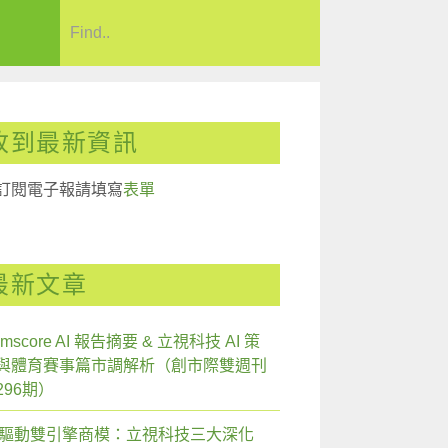
收到最新資訊
訂閱電子報請填寫
表單
最新文章
mscore AI 報告摘要 & 立視科技 AI 策
與體育賽事篇市調解析（創市際雙週刊
296期）
I 驅動雙引擎商模：立視科技三大深化