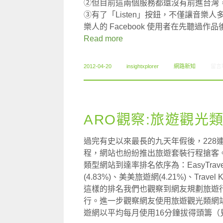
②但目前這兩個服務都還沒有前進台灣，所
③有了「Listen」按鈕，不僅讓音
樂人的 Facebook 使用者在先聽過作
Read more
在〈0
2012-04-20
insightxplorer
網路新知
留言
ARO觀察:旅遊觀光
過完有史以來最長的九天年假後，228
程，網站也紛紛推出旅遊套裝行程搶客。
類型網站到達率排名依序為：EasyTrave
(4.83%)、美美旅遊網(4.21%)、Trave
這樣的排名我們也觀察到網友規劃旅遊
行。進一步觀察網友使用旅遊觀光類網站的
遊網以平均每月使用16分鐘拔得頭籌