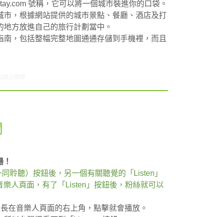
 Stay.com 號稱，它可以將一個城市裝進你的口袋。
城市，根據網站提供的城市景點、餐廳、酒店及打
的地方放進自己的旅行計劃當中。
指南，包括整幅完整地圖通通存儲到手機裡，而且
7/12-07/18網路新聞〉中
功能已關閉
聞
場！
」（一同聆聽）按鈕後，另一個有關聽覺的「Listen」
的音樂人頁面，有了「Listen」按鈕後，粉絲就可以
鈕一樣長在音樂人頁面的右上角，點擊就會播放。