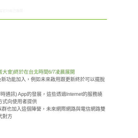
在〈ARO觀察:旅遊觀光類型網站使用狀況〉中
留言功能已關閉
開發者大會)終於在台北時間6/7凌晨展開
制以及新功能加入，例如未來啟用跟更新終於可以擺脫
通訊) App的發展，這些透過Internet的服務繞
方式向使用者提供
力的族群也加入這個陣營，未來網際網路與電信網路雙
代對方