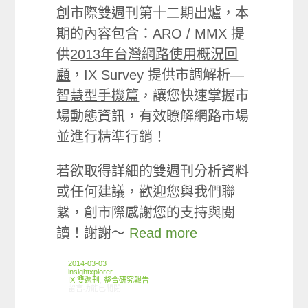
創市際雙週刊第十二期出爐，本
期的內容包含：ARO / MMX 提
供
2013年台灣網路使用概況回
顧
，IX Survey 提供市調解析—
智慧型手機篇
，讓您快速掌握市
場動態資訊，有效瞭解網路市場
並進行精準行銷！
若欲取得詳細的雙週刊分析資料
或任何建議，歡迎您與我們聯
繫，創市際感謝您的支持與閱
讀！謝謝～
Read more
2014-03-03
insightxplorer
IX 雙週刊
,
整合研究報告
在〈創市際雙週刊第十二期 20140303〉中
留言功能已關閉