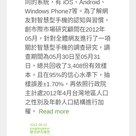
同的系統，有 iOS、Android、
Windows Phone7等。為了解網
友對智慧型手機的認知與習慣，
創市際市場研究顧問在2012年
05月，針對全體網友進行了一項
關於智慧型手機的調查研究，調
查期間為05月30日至05月31
日，總共回收了3,408份有效樣
本，且在95%的信心水準下，抽
樣誤差±1.70%，再依照行政院
主計處2012年4月台灣地區人口
之性別及年齡人口結構進行加
權。
Read more
2012-06-22
insightxplorer
整合研究報告
在〈研究案例:智慧型手機小調查〉中
留言功能已關閉