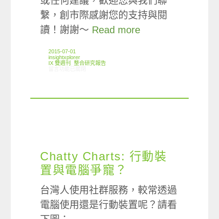
或任何建議，歡迎您與我們聯
繫，創市際感謝您的支持與閱
讀！謝謝～
Read more
2015-07-01
insightxplorer
IX 雙週刊
,
整合研究報告
在〈創市際雙週刊第四十三期 20150701〉中
留言功能已關閉
Chatty Charts: 行動裝
置與電腦爭寵？
台灣人使用社群服務，較常透過
電腦使用還是行動裝置呢？請看