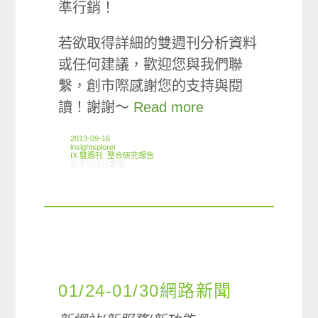
準行銷！
若欲取得詳細的雙週刊分析資料
或任何建議，歡迎您與我們聯
繫，創市際感謝您的支持與閱
讀！謝謝～
Read more
2013-09-16
insightxplorer
IX 雙週刊
,
整合研究報告
在〈創市際雙週刊第一期 20130916〉中
留言功能已關閉
01/24-01/30網路新聞