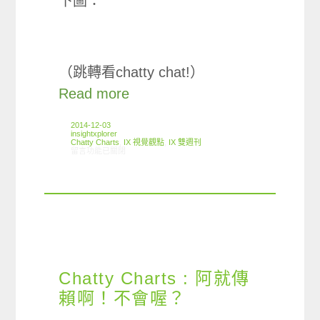
下圖：
（跳轉看chatty chat!）
Read more
2014-12-03
insightxplorer
Chatty Charts
,
IX 視覺觀點
,
IX 雙週刊
在〈Chatty Charts: 行動裝置與電腦爭寵？〉中
留言功能已關閉
Chatty Charts : 阿就傳
賴啊！不會喔？