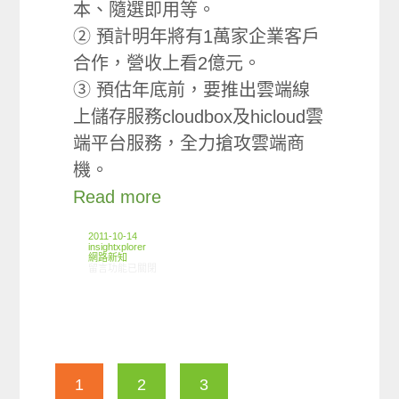
本、隨選即用等。
② 預計明年將有1萬家企業客戶
合作，營收上看2億元。
③ 預估年底前，要推出雲端線
上儲存服務cloudbox及hicloud雲
端平台服務，全力搶攻雲端商
機。
Read more
2011-10-14
insightxplorer
網路新知
在〈10/06-10/12網路新聞〉中
留言功能已關閉
1
2
3