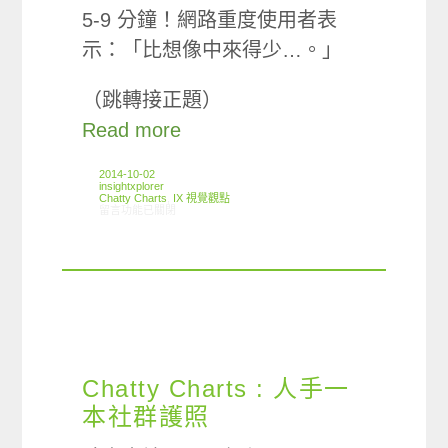
5-9 分鐘！網路重度使用者表
示：「比想像中來得少…。」
（跳轉接正題）
Read more
2014-10-02
insightxplorer
Chatty Charts
,
IX 視覺觀點
在〈Chatty Charts : 花了多少時間在這些社群服務上？〉中
留言功能已關閉
Chatty Charts : 人手一
本社群護照