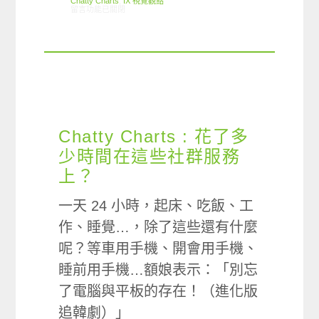
Chatty Charts
,
IX 視覺觀點
在〈Chatty Charts : 阿就傳賴啊！不會喔？〉中
留言功能已關閉
Chatty Charts : 花了多
少時間在這些社群服務
上？
一天 24 小時，起床、吃飯、工
作、睡覺…，除了這些還有什麼
呢？等車用手機、開會用手機、
睡前用手機…額娘表示：「別忘
了電腦與平板的存在！（進化版
追韓劇）」