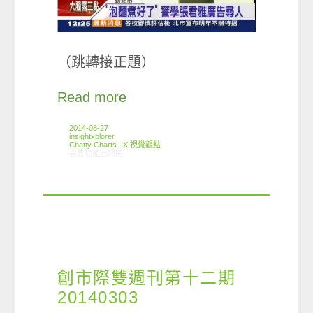
（跳轉接正題）
Read more
2014-08-27
insightxplorer
Chatty Charts
,
IX 視覺觀點
在〈Chatty Charts : 人手一本社群護照〉中
留言功能已關閉
創市際雙週刊第十二期
20140303