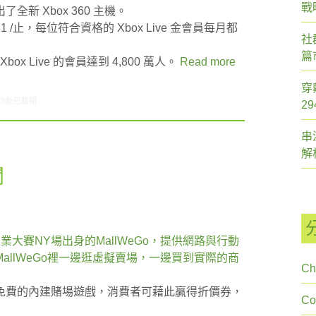
戰
新 Xbox 360 主機。
 / 31 /止，每位符合資格的 Xbox Live 金會員每月都
社
篇
Xbox Live 的會員達到 4,800 萬人。
Read more
穿
6/06-06/12網路新聞〉中
功能已關閉
2
串
解
聞
pt創業大賽NY場出身的MallWeGo，提供網路與行動
allWeGo裡一邊逛虛擬賣場，一邊買到實際的商
Ch
免費的內建賭場遊戲，消費者可藉此贏得折價券，
C