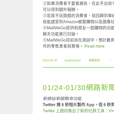
②如果消費者不愛看廣告，在此平台就
可以得到額外報酬。
③若是不玩遊戲的消費者，就回歸到單
就能感受到Amazon櫥窗購物以及圖像社群
④MallWeGo提供和朋友一起購物
聊天功能進行討論。
⑤MallWeGo目前尚在測試中，預計
作的零售業者與賣場。
Read more
在〈0
2013-05-10
insightxplorer
網路新知
留言
01/24-01/30網路新
新網站/新服務/新功能
Twitter 推 6 秒短片製作 App，但 6
Twitter 上週四推出了新的社群工具