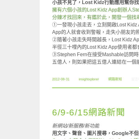
小孩不見了，Lost Kidz行動應用幫你
擁有六個小孩的Lost Kidz App創辦人
分鐘才找回來，有鑑於此，開發一個找尋
①一發現小孩走丟，立刻開啟Lost Kidz
App的人就會收到警報，走失小朋友的
②隨著小孩走失時間越長，Lost Kid
半徑三十哩內的Lost Kidz App使
③Stephen Fern在接受Mashable訪
五億人，則如果把這五億人連結在一個能
在〈0
2012-08-31
insightxplorer
網路新知
留言
6/9-6/15網路新聞
新網站/新服務/新功能
用文字、聲音、圖片搜尋，Google不