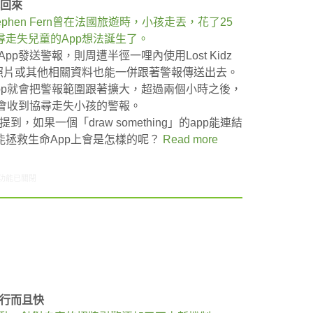
找回來
Stephen Fern曾在法國旅遊時，小孩走丟，花了25
走失兒童的App想法誕生了。
 App發送警報，則周遭半徑一哩內使用Lost Kidz
照片或其他相關資料也能一併跟著警報傳送出去。
z App就會把警報範圍跟著擴大，超過兩個小時之後，
用者都會收到協尋走失小孩的警報。
問時提到，如果一個「draw something」的app能連結
拯救生命App上會是怎樣的呢？
Read more
8/23-08/29網路新聞〉中
功能已關閉
但行而且快