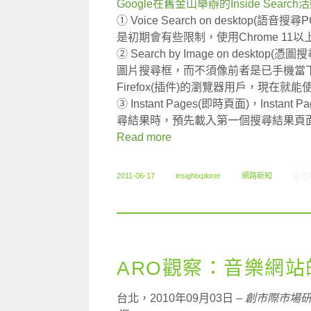
Google在舊金山舉辦的Inside Se
① Voice Search on deskto
是初期會有些限制，使用Chrome 1
② Search by Image on desk
圖片搜尋框，而不須像前者是已手機當下
Firefox(插件)的瀏覽器用戶，現在就能
③ Instant Pages(即時頁面)，Inst
尋結果時，預先載入第一個搜尋結果頁
Read more
在〈6
2011-06-17
insightxplorer
網路新知
留言
ARO觀察：音樂網站
台北，2010年09月03日 –
創市際市場