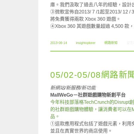
庫。我們汲取了過去八年的經驗，設計出了全
③微軟宣佈自2013/ 7 /1起至2013/ 12
將免費獲得兩款 Xbox 360 遊戲。
④Xbox 360 其遊戲數量超過 4,500 款，
在〈0
2013-06-14
insightxplorer
網路新知
留言
05/02-05/08網路新
新網站/新服務/新功能
MallWeGo－社群遊戲購物新創平台
今年科技部落格TechCrunch的Disru
的社群遊戲購物體驗，讓消費者可以在M
品。
①這款應用程式包括了遊戲元素，利用
並且在真實世界的商店使用。