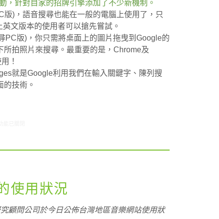
arch活動，針對自家的招牌引擎添加了不少新機制。
p(語音搜尋PC版)，語音搜尋也能在一般的電腦上使用了，只
1以上英文版本的使用者可以搶先嘗試。
top(憑圖搜尋PC版)，你只需將桌面上的圖片拖曳到Google的
所拍照片來搜尋。最重要的是，Chrome及
使用！
ant Pages就是Google利用我們在輸入關鍵字、陳列搜
面的技術。
/9-6/15網路新聞〉中
功能已關閉
的使用狀況
研究顧問公司於今日公佈台灣地區音樂網站使用狀