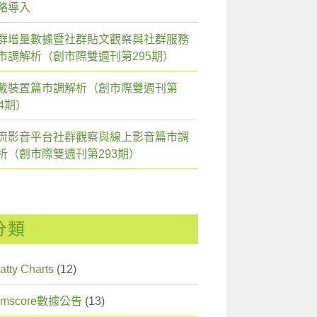
略導入
群增量數據暨社群貼文觀察與社群服務
市調解析（創市際雙週刊第295期）
戴裝置篇市調解析（創市際雙週刊第
94期）
流影音平台社群觀察與線上影音篇市調
析（創市際雙週刊第293期）
分類
atty Charts
(12)
omscore數據公告
(13)