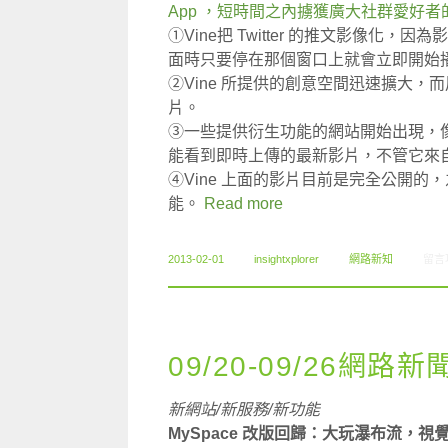
App ，短時間之內擄獲廣大社群愛好者
①Vine把 Twitter 的推文影像
面時只要停在那個窗口上就會立即開始播放
②Vine 所提供的創意空間迅速擴大
片。
③一些提供衍生功能的網站開始出現，像是 Vi
能看到即時上傳的最新影片，不管它來
④Vine 上面的影片目前是完全公開
能。
Read more
在〈0
2013-02-01
insightxplorer
網路新知
留言
09/20-09/26網路新
新網站/新服務/新功能
MySpace 改版回歸：大玩瀑布流，視