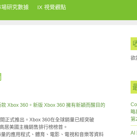
市場研究數據
IX 視覺觀點
欲
聞
Co
Xbox 360。新版 Xbox 360 擁有新穎而醒目的
略
第
期間正式推出。Xbox 360在全球銷量已經突破
月一直高居美國主機銷售排行榜榜首。
A
 萬會員及海量的應用程式、體育、電影、電視和音樂等資料