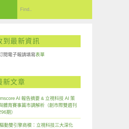
收到最新資訊
訂閱電子報請填寫
表單
最新文章
mscore AI 報告摘要 & 立視科技 AI 策
與體育賽事篇市調解析（創市際雙週刊
296期）
I 驅動雙引擎商模：立視科技三大深化