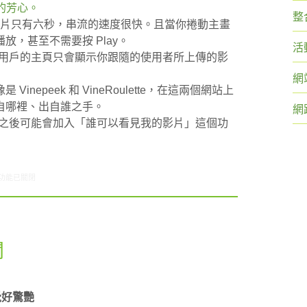
的芳心。
整
化，因為影片只有六秒，串流的速度很快。且當你捲動主畫
，甚至不需要按 Play。
活
，而用戶的主頁只會顯示你跟隨的使用者所上傳的影
網
nepeek 和 VineRoulette，在這兩個網站上
自哪裡、出自誰之手。
網
的，之後可能會加入「誰可以看見我的影片」這個功
1/24-01/30網路新聞〉中
功能已關閉
聞
覺好驚艷