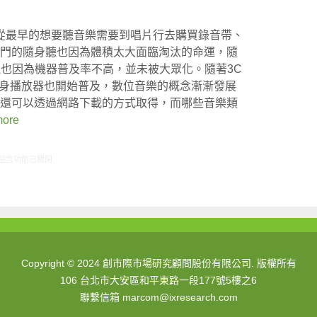
從最早的想要聽音樂需要到唱片行去購買錄音帶、
出門的隨身聽也因為體積太大面臨淘汰的命運，隨
也因為機器普及率不高，並未被大眾化。隨著3C
的隨身播放器也開始普及，數位音樂的概念漸漸發展
，還可以透過網路下載的方式取得，而哪些音樂類
more
在〈ARO觀察：音樂網站的使用狀況〉中
留言功能已關閉
Copyright © 2024 創市際市場研究顧問股份有限公司. 版權所有
106 台北市大安區和平東路一段177號5樓之6
聯繫信箱
marcom@ixresearch.com