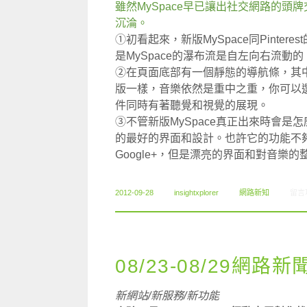
雖然MySpace早已讓出社交網路的
沉淪。
①初看起來，新版MySpace同Pinte
是MySpace的瀑布流是自左向右流
②在頁面底部有一個靜態的導航條，其中
版一樣，音樂依然是重中之重，你可以
件同時有著聽覺和視覺的展現。
③不管新版MySpace真正出來時會是怎
的最好的界面和設計。也許它的功能不夠強
Google+，但是漂亮的界面和對音樂
在〈0
2012-09-28
insightxplorer
網路新知
留言
08/23-08/29網路新
新網站/新服務/新功能