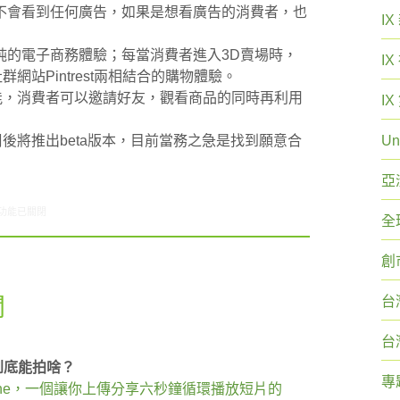
不會看到任何廣告，如果是想看廣告的消費者，也
I
純的電子商務體驗；每當消費者進入3D賣場時，
I
網站Pintrest兩相結合的購物體驗。
的功能，消費者可以邀請好友，觀看商品的同時再利用
I
數周後將推出beta版本，目前當務之急是找到願意合
Un
亞
5/02-05/08網路新聞〉中
功能已關閉
全
創
聞
台
台
 秒到底能拍啥？
專
：Vine，一個讓你上傳分享六秒鐘循環播放短片的