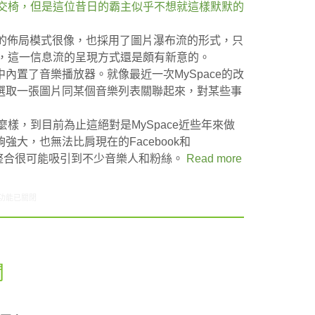
頭牌交椅，但是這位昔日的霸主似乎不想就這樣默默的
rest的佈局模式很像，也採用了圖片瀑布流的形式，只
動的，這一信息流的呈現方式還是頗有新意的。
內置了音樂播放器。就像最近一次MySpace的改
選取一張圖片同某個音樂列表關聯起來，對某些事
麼樣，到目前為止這絕對是MySpace近些年來做
大，也無法比肩現在的Facebook和
的整合很可能吸引到不少音樂人和粉絲。
Read more
9/20-09/26網路新聞〉中
功能已關閉
聞