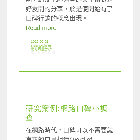
好友間的分享，於是便開始有了
口碑行銷的概念出現。
Read more
2012-09-21
insightxplorer
網站流量分析
在〈ARO/MMX觀察:社交媒體類別使用情形〉中
留言功能已關閉
研究案例:網路口碑小調
查
在網路時代，口碑可以不需要靠
真正的口耳相傳(word of