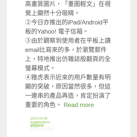
高畫質圖片，「重圖輕文」在視
覺上顯然十分吸睛。
②今日亦推出的iPad/Android平
板的Yahoo! 電子信箱。
③由於觀察到使用者在平板上讀
email比寫來的多，於瀏覽郵件
上，特地推出仿雜誌般翻頁的全
螢幕模式。
④雅虎表示近來的用戶數量有明
顯的突破，原因當然很多，但這
一連串的產品再造，肯定扮演了
重要的角色。
Read more
2013-04-26
insightxplorer
網路新知
在〈04/18-04/24網路新聞〉中
留言功能已關閉