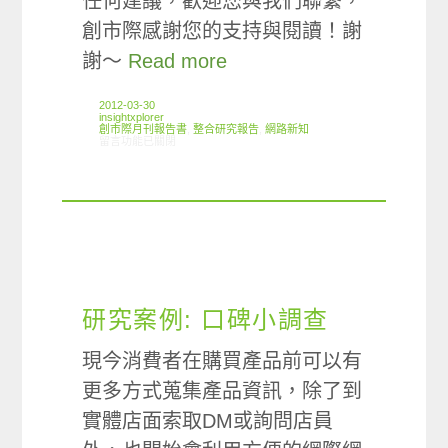
任何建議，歡迎您與我們聯繫，
創市際感謝您的支持與閱讀！謝
謝～
Read more
2012-03-30
insightxplorer
創市際月刊報告書
,
整合研究報告
,
網路新知
在〈2012.03 創市際月刊報告書〉中
留言功能已關閉
研究案例: 口碑小調查
現今消費者在購買產品前可以有
更多方式蒐集產品資訊，除了到
實體店面索取DM或詢問店員