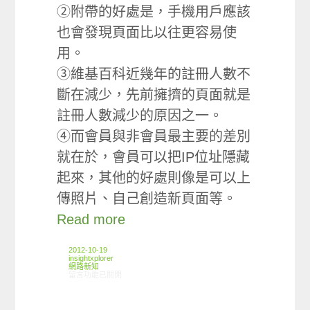
②附帶的好處是，手機用戶應該
也會發現頁面比以往更容易使
用。
③維基百科近幾年的註冊人數不
斷在減少，先前擁擠的頁面就是
註冊人數減少的原因之一。
④而會員與非會員最主要的差別
就在於，會員可以把IP位址隱藏
起來，其他的好處則像是可以上
傳照片、自己創造新頁面等。
Read more
2012-10-19
insightxplorer
網路新知
在〈10/11-10/17網路新聞〉中
留言功能已關閉