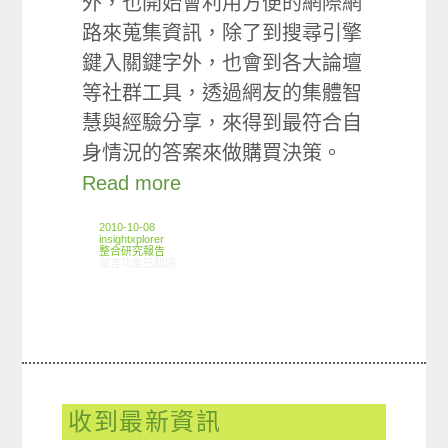
外，也開始會利用方便的網際網
路來蒐集資訊，除了到搜尋引擎
鍵入關鍵字外，也會到各大論壇
等社群工具，透過網友的集體智
慧與經驗分享，來得到最符合自
身情況的答案來做購買決策。
Read more
2010-10-08
insightxplorer
整合研究報告
在〈研究案例: 口碑小調查〉中
留言功能已關閉
收到最新資訊