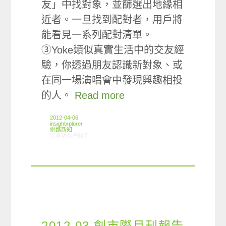
友」中找對象，並篩選出地緣相
近者。一旦找到配對者，用戶將
能看見一系列配對清單。
③Yoke類似真實生活中的交友經
驗，你透過朋友認識新對象、或
在同一場演唱會中發現興趣相投
的人。
Read more
2012-04-06
insightxplorer
網路新知
在〈03/29-04/04網路新聞〉中
留言功能已關閉
2012.03 創市際月刊報告