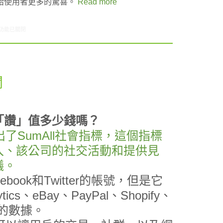
給使用者更多的驚喜。
Read more
0/18-10/24網路新聞〉中
功能已關閉
聞
「讚」值多少錢嗎？
出了SumAll社會指標，這個指標
入、該公司的社交活動和提供見
議。
ook和Twitter的帳號，但是它
ics、eBay、PayPal、Shopify、
to的數據。