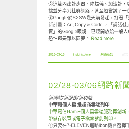
②這雙內建計步器、陀螺儀、加速計，
據並分享到社群網路，甚至還嘗試了一
③Google於SXSW幾天前發起，打著「重新想像
新計畫：Art, Copy & Code 
實」的Google眼鏡，已經開放給一
恐怕還是難以圓夢。
Read more
在〈0
2013-03-15
insightxplorer
網路新知
留言
02/28-03/06網路新
新網站/新服務/新功能
中華電個人雲 推超商雲端列印
中華電信Hami+個人雲雲端服務再創新
帶儲存裝置或電子檔案就能列印。
①只要在7-ELEVEN通路ibon機台