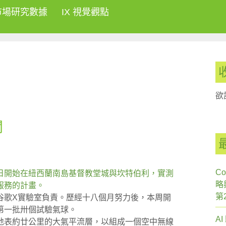
市場研究數據
IX 視覺觀點
欲
聞
Co
日開始在紐西蘭南島基督教堂城與坎特伯利，實測
略
服務的計畫。
第
谷歌X實驗室負責。歷經十八個月努力後，本周開
第一批卅個試驗氣球。
A
地表約廿公里的大氣平流層，以組成一個空中無線