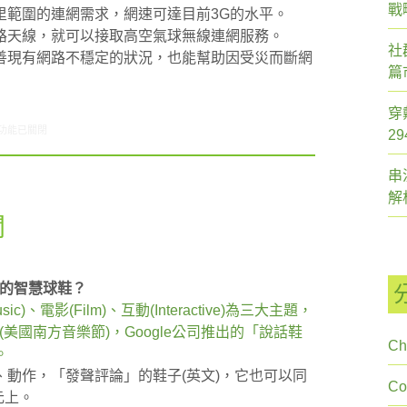
戰
里範圍的連網需求，網速可達目前3G的水平。
路天線，就可以接取高空氣球無線連網服務。
社
善現有網路不穩定的狀況，也能幫助因受災而斷網
篇
穿
6/13-06/19網路新聞〉中
功能已關閉
2
串
解
聞
告的智慧球鞋？
電影(Film)、互動(Interactive)為三大主題，
SW(美國南方音樂節)，Google公司推出的「說話鞋
Ch
。
動作，「發聲評論」的鞋子(英文)，它也可以同
C
元上。