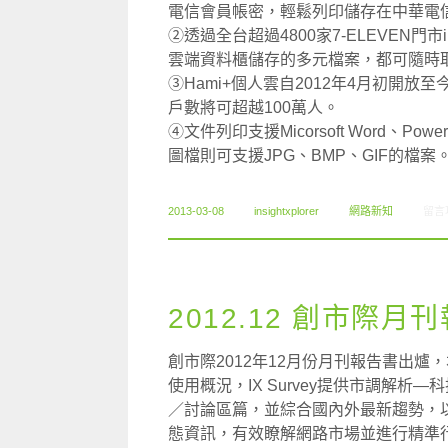
電信會員帳密，輕鬆列印儲存在中華電信
②透過全台超過4800家7-ELEVEN門
雲端資料櫃儲存的多元檔案，都可隨時
③Hami+個人雲自2012年4月初開放
戶數將可超越100萬人。
④文件列印支援Micorsoft Word、Power
圖檔則可支援JPG、BMP、GIF的檔案
在〈0
2013-03-08
insightxplorer
網路新知
留言
2012.12 創市際月
創市際2012年12月份月刊報告書出爐，
使用概況，IX Survey提供市調解
／討論區篇，並綜合國內外最新趨勢，
態資訊，有效瞭解網路市場並進行精準