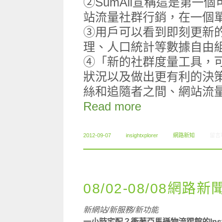
②SumAll宣稱這是第
站流量社群行銷，在一個
③用戶可以看到即刻更新
理、人口統計等數據自由
④「新的社群度量工具，可
狀況以及做出更有利的決
絲和追隨者之間、網站流
Read more
在〈0
2012-09-07
insightxplorer
網路新知
留言
08/02-08/08網路新
新網站/新服務/新功能
一小時宅配？衝著亞馬遜物流踢館的Insta