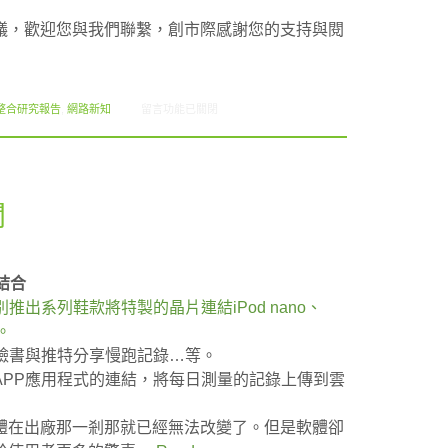
議，歡迎您與我們聯繫，創市際感謝您的支持與閱
在〈2012.12 創市際月刊報告書〉中
整合研究報告
,
網路新知
留言功能已關閉
聞
結合
推出系列鞋款將特製的晶片連結iPod nano、
。
臉書與推特分享慢跑記錄…等。
APP應用程式的連結，將每日測量的記錄上傳到雲
體在出廠那一剎那就已經無法改變了。但是軟體卻