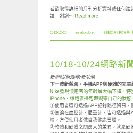
若欲取得詳細的月刊分析資料或任何建
讀！謝謝～
Read more
2012-12-28
insightxplorer
創市際月刊報告書
,
10/18-10/24網路新
新網站/新服務/新功能
下一波新藍海，手機APP與硬體的完美
Nike發現慢跑者的年齡層大幅下降，特別
iPhone，讓跑者邊跑邊觀察自己的狀態
①使用者還可透過APP記錄路徑資訊、
②無論在血壓計、體重計，皆可透過與
端，方便使用者做自我健康管理。
③軟體和硬體之間最大的差異，就是硬