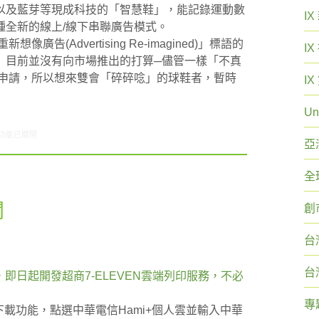
以及藍芽等現成科技的「智慧鞋」，能記錄運動數
I
種全新的線上/線下串聯廣告模式。
廣告(Advertising Re-imagined)」標語的
I
，「說話鞋」目前並沒有向市場推出的打算─儘管一樣「不真
般人申請，所以想來雙會「碎碎唸」的球鞋者，暫時
I
Un
3/07-03/13網路新聞〉中
功能已關閉
亞
全
聞
創
台
台
，即日起開發超商7-ELEVEN雲端列印服務，不必
專
選擇下載功能，點選中華電信Hami+個人雲並輸入中華