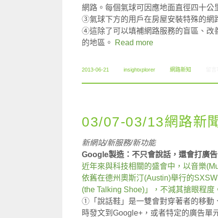
網路。每個氣球可因應地面直徑四十公
③氣球下方的用戶在房屋安裝特殊的網
④這除了可以填補網路服務的盲區、改
的地區。
Read more
在〈0
2013-06-21
insightxplorer
網路新知
留言
03/07-03/13網路新
新網站/新服務/新功能
Google製造：不只會說話，還會打廣
近年來與科技相關的盛會中，以音樂(Music)、
依舊在德州奧斯汀(Austin)舉行的SX
(the Talking Shoe)」，不減其搶眼程度
①「說話鞋」是一雙會對穿著者的移動、
時發文到Google+，或者特定的廣告單