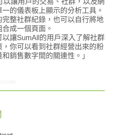
一個可以讓用戶的交易、社群，以及網
單一的儀表板上顯示的分析工具。
的完整社群紀錄，也可以自行將地
組合成一個頁面。
以讓SumAll的用戶深入了解社群
策，你可以看到社群經營出來的粉
量和銷售數字間的關連性。」
8/30-09/05網路新聞〉中
功能已關閉
聞
cart