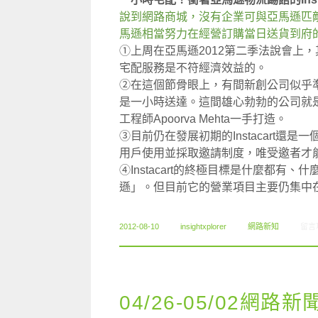
說到網路商城，沒有企業可與亞馬遜匹
馬遜相當努力在經營訂購當日送貨到府
①上周在亞馬遜2012第二季法說會上，其
宅配服務是不符經濟效益的。
②在這個節骨眼上，有間新創公司似乎
是一小時送達。這間雄心勃勃的公司就是今年
工程師Apoorva Mehta一手打造。
③目前仍在發展初期的Instacart還是
用戶使用並採取邀請制度，唯受邀者才能
④Instacart的終極目標是什麼都
遜」。但目前它的營業項目主要仍集中
在〈0
2012-08-10
insightxplorer
網路新知
留言
04/26-05/02網路新