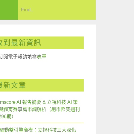
收到最新資訊
訂閱電子報請填寫
表單
最新文章
mscore AI 報告摘要 & 立視科技 AI 策
與體育賽事篇市調解析（創市際雙週刊
296期）
I 驅動雙引擎商模：立視科技三大深化