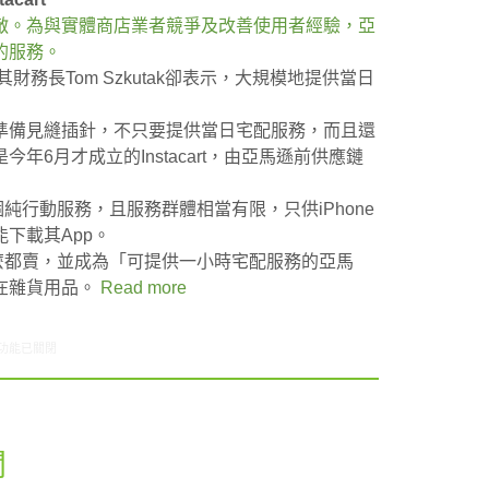
敵。為與實體商店業者競爭及改善使用者經驗，亞
的服務。
財務長Tom Szkutak卻表示，大規模地提供當日
準備見縫插針，不只要提供當日宅配服務，而且還
6月才成立的Instacart，由亞馬遜前供應鏈
一個純行動服務，且服務群體相當有限，只供iPhone
下載其App。
有、什麼都賣，並成為「可提供一小時宅配服務的亞馬
在雜貨用品。
Read more
8/02-08/08網路新聞〉中
功能已關閉
聞