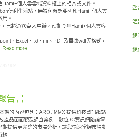
Hami+個人雲雲端資料櫃上的相片或文件。
整
市ibon便利生活站，無論何時想要列印Hami+個人雲
取用。
活
至今，已超過70萬人申辦，預期今年Hami+個人雲客
網
point、Excel、txt、ini、PDF及華康wdl等格式，
。
Read more
網
2/28-03/06網路新聞〉中
功能已關閉
刊報告書
本期的內容包含：ARO / MMX 提供科技資訊網站
析—科技產品面面觀及調查案例—數位3C資訊網路論壇
以期提供更完整的市場分析，讓您快速掌握市場動
行銷！