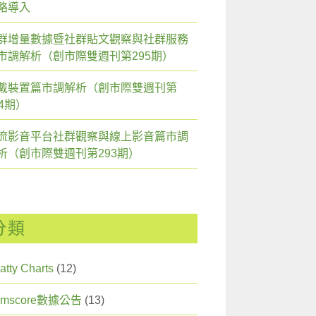
略導入
群增量數據暨社群貼文觀察與社群服務
市調解析（創市際雙週刊第295期）
戴裝置篇市調解析（創市際雙週刊第
94期）
流影音平台社群觀察與線上影音篇市調
析（創市際雙週刊第293期）
分類
atty Charts
(12)
omscore數據公告
(13)