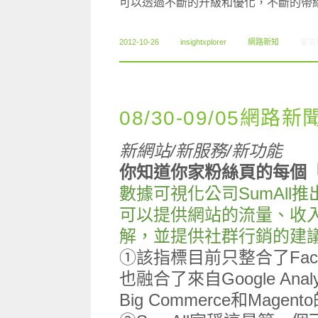
可以透過不斷的升級和優化，不斷的帶
在〈1
2012-10-26
insightxplorer
網路新知
留言
08/30-09/05網路新
新網站/新服務/新功能
你知道你家粉絲頁的每個
數據可視化公司SumAll推
可以提供網站的流量、收
解，並提供社群行銷的建
①該指標目前只整合了Faceb
也融合了來自Google Analyt
Big Commerce和Magen