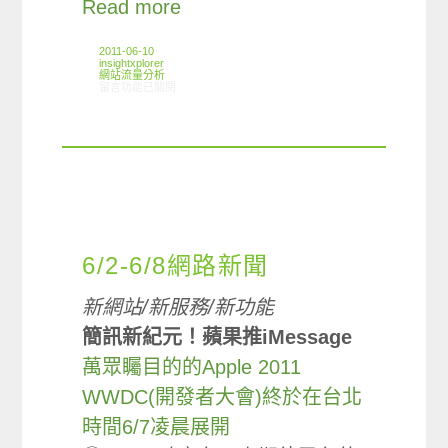
Read more
2011-06-10
insightxplorer
網站流量分析
在〈ARO觀察:交通運輸類別網站使用狀況〉中
留言功能已關閉
6/2-6/8網路新聞
新網站/新服務/新功能
簡訊新紀元！蘋果推iMessage
萬眾矚目的的Apple 2011
WWDC(開發者大會)終於在台北
時間6/7凌晨展開