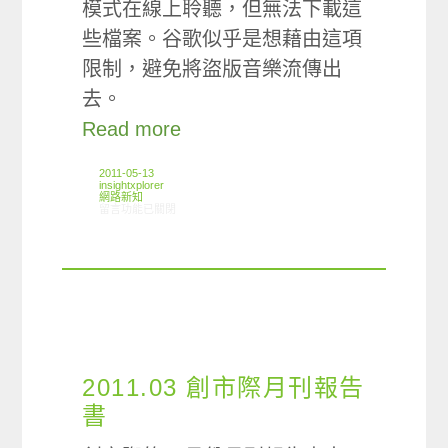
模式在線上聆聽，但無法下載這
些檔案。谷歌似乎是想藉由這項
限制，避免將盜版音樂流傳出
去。
Read more
2011-05-13
insightxplorer
網路新知
在〈05/05-05/11網路新聞〉中
留言功能已關閉
2011.03 創市際月刊報告
書