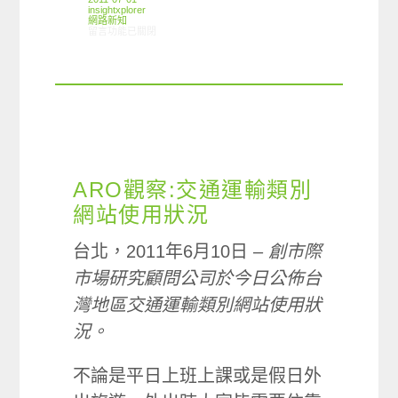
insightxplorer
網路新知
在〈6/23-6/29網路新聞〉中
留言功能已關閉
ARO觀察:交通運輸類別
網站使用狀況
台北，2011年6月10日 –
創市際
市場研究顧問公司於今日公佈台
灣地區交通運輸類別網站使用狀
況。
不論是平日上班上課或是假日外