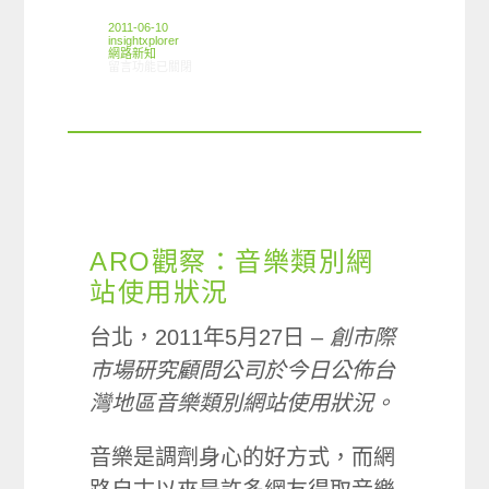
2011-06-10
insightxplorer
網路新知
在〈6/2-6/8網路新聞〉中
留言功能已關閉
ARO觀察：音樂類別網
站使用狀況
台北，2011年5月27日 –
創市際
市場研究顧問公司於今日公佈台
灣地區音樂類別網站使用狀況。
音樂是調劑身心的好方式，而網