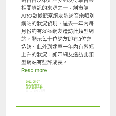
路自古以來是許多網友得取音樂
相關資訊的來源之一。創市際
ARO數據觀察網友造訪音樂類別
網站的狀況發現，過去一年內每
月份約有30%網友造訪此類型網
站，顯示每十位網友即有3位會
造訪。此外到達率一年內有微幅
上升的狀況，顯示網友造訪此類
型網站有些許成長。
Read more
2011-05-27
insightxplorer
網站流量分析
在〈ARO觀察：音樂類別網站使用狀況〉中
留言功能已關閉