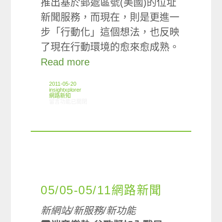
推出基於郵遞區號(美國)的位址
新聞服務，而現在，則是更進一
步「行動化」這個想法，也反映
了現在行動環境的愈來愈成熟。
Read more
2011-05-20
insightxplorer
網路新知
在〈05/12-05/18網路新聞〉中
留言功能已關閉
05/05-05/11網路新聞
新網站/新服務/新功能