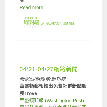
謝!
Read more
2011-04-29
insightxplorer
創市際月刊報告書
,
整合研究報告
,
網路新知
在〈2011.03 創市際月刊報告書〉中
留言功能已關閉
04/21-04/27網路新聞
新網站/新服務/新功能
華盛頓郵報推出免費社群新聞服
務Trove
華盛頓郵報 (Washington Post)