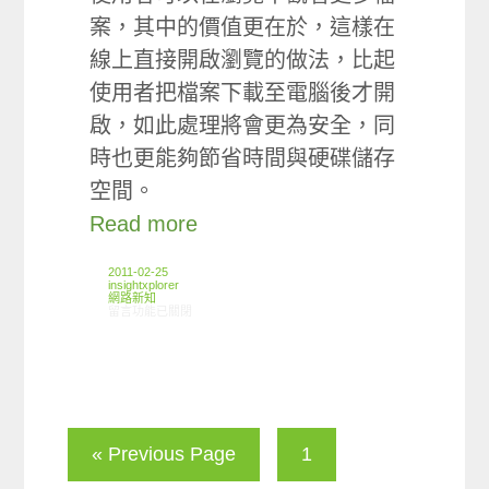
案，其中的價值更在於，這樣在
線上直接開啟瀏覽的做法，比起
使用者把檔案下載至電腦後才開
啟，如此處理將會更為安全，同
時也更能夠節省時間與硬碟儲存
空間。
Read more
2011-02-25
insightxplorer
網路新知
在〈02/17-02/23網路新聞〉中
留言功能已關閉
« Previous Page
1