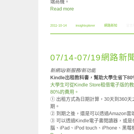
端商機。
Read more
在〈1
2011-10-14
insightxplorer
網路新知
留言
07/14-07/19網路新
新網站/新服務/新功能
Kindle出租教科書，幫助大學生省下8
大學生可從Kindle Store租借電
80%的費用。
① 出租方式為日期計算，30天到36
期。
② 到期之後，還是可以透過Amazon
③ 可以透過Kindle電子書閱讀器，
腦、iPad、iPod touch、iPhone