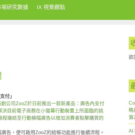
市場研究數據
IX 視覺觀點
欲
聞
內支付」
Co
的新創公司ZooZ於日前推出一款新產品：廣告內支付
略
希望透過解決目前電子商務在小螢幕行動裝置上所面臨的挑
第
過程連結至行動橫幅廣告以增加消費者點擊購買的
A
幅廣告，便可啟用ZooZ的結帳功能進行後續流程。