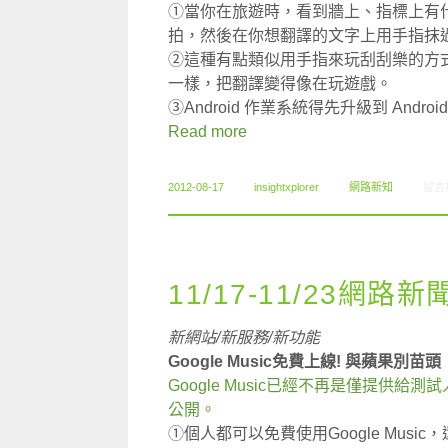
①當你在旅遊時，看到牆上、指標上有
拍，然後在你想翻譯的文字上用手指抹過，
②這種有點類似用手指來玩刮刮樂的方
一樣，把翻譯變得像在玩遊戲。
③Android 作業系統得先升級到 Andr
Read more
在〈0
2012-08-17
insightxplorer
網路新知
留言
11/17-11/23網路新
新網站/新服務/新功能
Google Music免費上線! 與蘋果別苗頭
Google Music已經不再是僅提供給
公開。
①個人都可以免費使用Google Musi