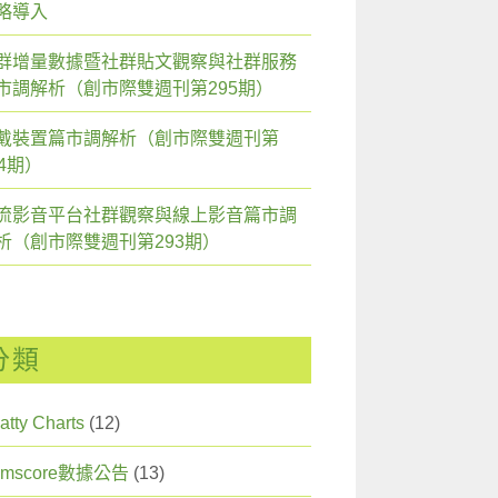
略導入
群增量數據暨社群貼文觀察與社群服務
市調解析（創市際雙週刊第295期）
戴裝置篇市調解析（創市際雙週刊第
94期）
流影音平台社群觀察與線上影音篇市調
析（創市際雙週刊第293期）
分類
atty Charts
(12)
omscore數據公告
(13)