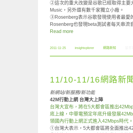
②這次的重大改變是谷歌已經取得主要大廠的支
Music，另外還有數千家獨立小廠。
③Rosenberg表示谷歌發現使用者
Rosenberg也發現beta測試者每天串
Read more
在〈1
2011-11-25
insightxplorer
網路新知
留言
11/10-11/16網路新
新網站/新服務/新功能
42M行動上網 台灣大上陣
台灣大宣布，將在5大都會區推出42Mbp
底上線，中華電預定年底升級發展42Mb
領國內行動上網正式進入42Mbps時代
①台灣大表示，5大都會區將全面推出4