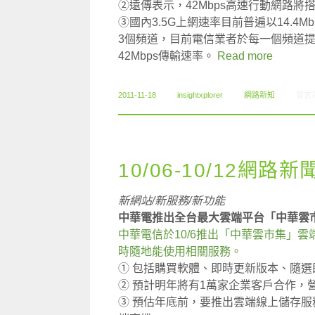
②遠傳表示，42Mbps高速行動網路將
③國內3.5G上網速率目前普遍以14.4M
3個頻道，目前電信業者於每一個頻道提
42Mbps傳輸速率。
Read more
在〈1
2011-11-18
insightxplorer
網路新知
留言
10/06-10/12網路新
新網站/新服務/新功能
中華電推出全台最大雲端平台「中華雲
中華電信於10/6推出「中華雲市集」
時隨地能使用相關服務。
① 包括購買軟體、即時更新版本、隨選
② 預計明年將有1萬家企業客戶合作，
③ 預估年底前，要推出雲端線上儲存服務cl