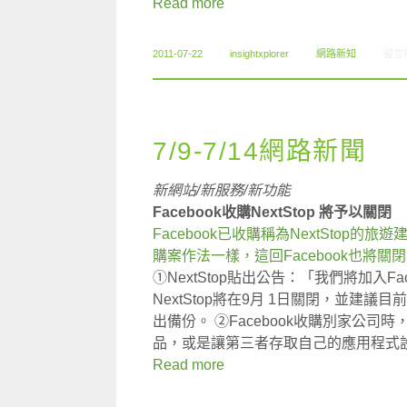
Read more
在〈0
2011-07-22
insightxplorer
網路新知
留言
7/9-7/14網路新聞
新網站/新服務/新功能
Facebook收購NextStop 將予以關閉
Facebook已收購稱為NextSto
購案作法一樣，這回Facebook也將關閉 Ne
①NextStop貼出公告：「我們將加入Fa
NextStop將在9月 1日關閉，並建
出備份。 ②Facebook收購別家公
品，或是讓第三者存取自己的應用程式設計
Read more