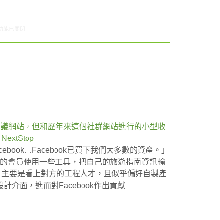
7/14-07/19網路新聞〉中
功能已關閉
p的旅遊建議網站，但和歷年來這個社群網站進行的小型收
xtStop
cebook…Facebook已買下我們大多數的資產。」
議目前的會員使用一些工具，把自己的旅遊指南資訊輸
司時，主要是看上對方的工程人才，且似乎偏好自製產
介面，進而對Facebook作出貢獻