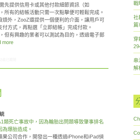
戰
，需先提供信用卡或其他付款細節資訊（如
完成後，所有的結帳活動只需一次點擊便可輕鬆完成。
社
煩外，ZooZ還提供一個便利的介面，讓用戶可
篇
支付方式，再點選「立即結帳」完成付款。
眾，但有興趣的業者可以測試為目的，透過電子郵
穿
 more
2
5/16-05/22網路新聞〉中
功能已關閉
串
解
聞
統
Ch
A1類死亡事故中，因為輪胎出問題導致肇事排名
因為爆胎造成。
C
公司合作，開發出一種透過iPhone和iPad偵