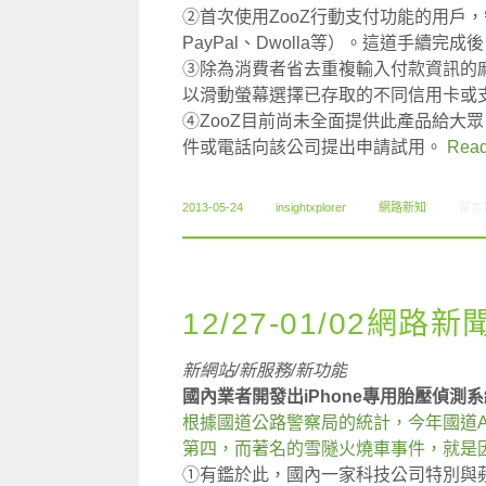
②首次使用ZooZ行動支付功能的用戶
PayPal、Dwolla等）。這道手續
③除為消費者省去重複輸入付款資訊的麻
以滑動螢幕選擇已存取的不同信用卡或
④ZooZ目前尚未全面提供此產品給大
件或電話向該公司提出申請試用。
Read
在〈0
2013-05-24
insightxplorer
網路新知
留言
12/27-01/02網路新
新網站/新服務/新功能
國內業者開發出iPhone專用胎壓偵測系
根據國道公路警察局的統計，今年國道
第四，而著名的雪隧火燒車事件，就是
①有鑑於此，國內一家科技公司特別與蘋果