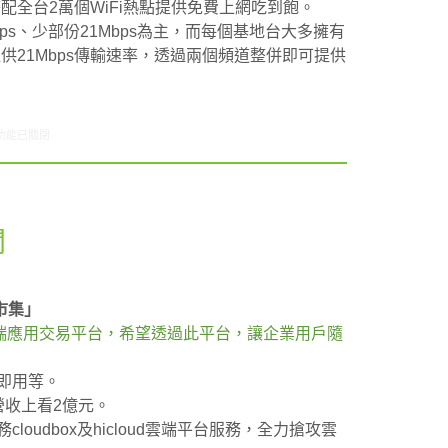
搭配全台2萬個WiFi熱點提供免費上網吃到飽。
bps、少部份21Mbps為主，而每個基地台大多擁有
供21Mbps傳輸速率，透過兩個頻道整併即可提供
1/10-11/16網路新聞〉中
功能已關閉
聞
市集」
雲端應用交易平台，希望透過此平台，讓企業用戶隨
即用等。
營收上看2億元。
oudbox及hicloud雲端平台服務，全力搶攻雲