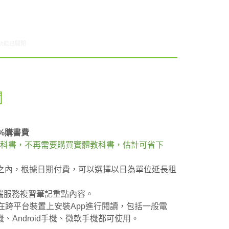
0/06-10/12網路新聞〉中
功能已關閉
聞
0%購書費
子版的教科書，不再需要購買實體教科書，估計可省下
0天之內，根據日期付費，可以選擇以日為單位延長租
雲端服務複習筆記重點內容。
或是在跨平台裝置上安裝App進行閱讀，包括一般電
、黑莓機、Android手機、微軟手機都可使用。