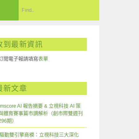
收到最新資訊
訂閱電子報請填寫
表單
最新文章
mscore AI 報告摘要 & 立視科技 AI 策
與體育賽事篇市調解析（創市際雙週刊
296期）
I 驅動雙引擎商模：立視科技三大深化