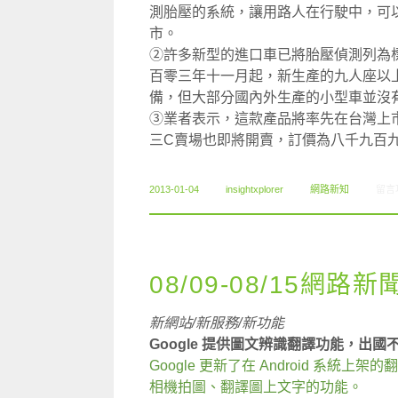
測胎壓的系統，讓用路人在行駛中，可
市。
②許多新型的進口車已將胎壓偵測列為
百零三年十一月起，新生產的九人座以
備，但大部分國內外生產的小型車並沒
③業者表示，這款產品將率先在台灣上
三C賣場也即將開賣，訂價為八千九百
在〈1
2013-01-04
insightxplorer
網路新知
留言
08/09-08/15網路新
新網站/新服務/新功能
Google 提供圖文辨識翻譯功能，出
Google 更新了在 Android 系
相機拍圖、翻譯圖上文字的功能。