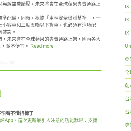
以無線監看胎壓，未來將會在全球蘋果專賣通路上
I
標準配備，同時，根據「車輛安全檢測基準」，一
I
上小客車和三點五噸以下貨車，也必須有這項配
有裝設。
I
市，未來會在全球蘋果的專賣通路上架，國內各大
九，並不便宜。
Read more
Un
亞
2/27-01/02網路新聞〉中
功能已關閉
全
創
聞
台
台
國不怕看不懂指標了
統上架的翻譯App，這次更新最引人注意的功能就是：支援
專