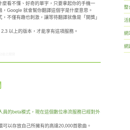
什麼看不懂、好奇的單字，只要拿起你的手機一
整
Google 就會幫你翻譯這個字是什麼意思。
式，不僅有趣也刺激，讓等待翻譯就像是「開獎」
活
oid 2.3 以上的版本，才能享有這項服務。
網
網
8/09-08/15網路新聞〉中
功能已關閉
聞
測試人員的beta模式，現在這個數位串流服務已經對外
c，還可以存放自己所擁有的高達20,000首歌曲。