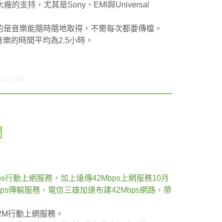
持，尤其是Sony、EMI與Universal
最愛的是音樂能隨時隨地取得，不需每次都要傳檔。
流音樂的時間平均為2.5小時。
1/17-11/23網路新聞〉中
功能已關閉
聞
s行動上網服務，加上遠傳42Mbps上網服務10月
ps傳輸服務，電信三雄加速布建42Mbps網路，帶
。
2M行動上網服務。