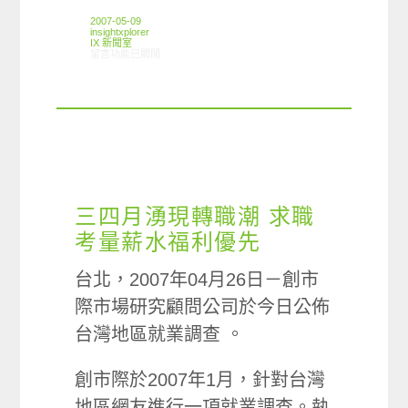
2007-05-09
insightxplorer
IX 新聞室
在〈歡度母親節蛋糕大餐人氣旺 促銷活動美容保養品最鮮明〉中
留言功能已關閉
三四月湧現轉職潮 求職
考量薪水福利優先
台北，2007年04月26日－創市
際市場研究顧問公司於今日公佈
台灣地區就業調查 。
創市際於2007年1月，針對台灣
地區網友進行一項就業調查。執