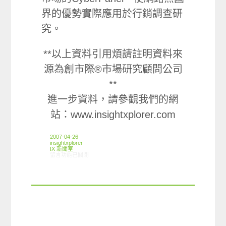
界的優勢實際應用於行銷調查研
究。
**以上資料引用煩請註明資料來
源為創市際®市場研究顧問公司
**
進一步資料，請參觀我們的網
站：www.insightxplorer.com
2007-04-26
insightxplorer
IX 新聞室
在〈三四月湧現轉職潮 求職考量薪水福利優先〉中
留言功能已關閉