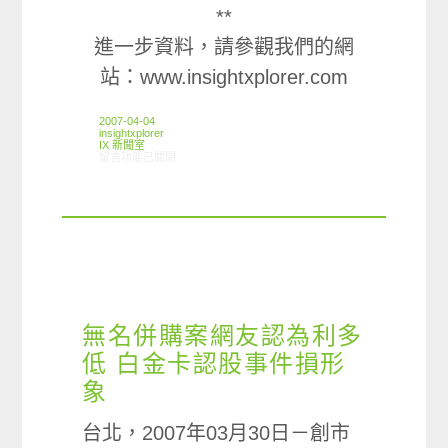
**
進一步資料，請參觀我們的網
站：www.insightxplorer.com
2007-04-04
insightxplorer
IX 新聞室
在〈八成四網友網上蒐資訊 首選工具網路搜尋引擎〉中
留言功能已關閉
無名併購案網友認為利多
低 白金卡認股事件損形
象
台北，2007年03月30日－創市